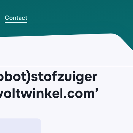
Contact
obot)stofzuiger
voltwinkel.com’