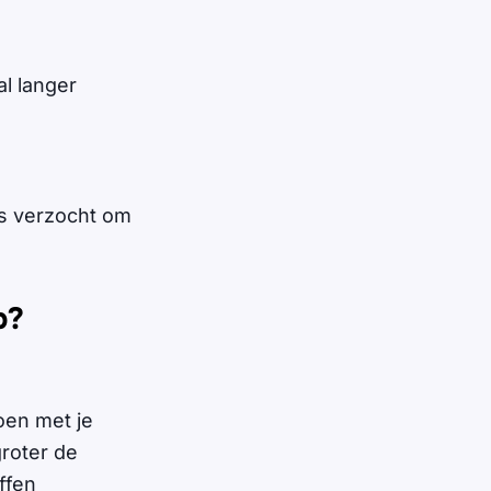
al langer
is verzocht om
p?
doen met je
groter de
ffen