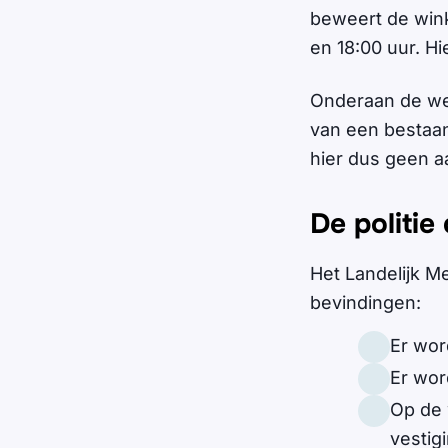
beweert de wink
en 18:00 uur. Hi
Onderaan de w
van een bestaan
hier dus geen aa
De politi
Het Landelijk M
bevindingen:
Er wor
Er wor
Op de 
vestig