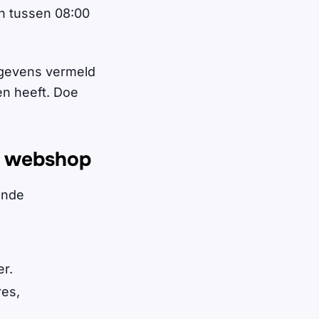
n tussen 08:00
gevens vermeld
n heeft. Doe
e webshop
ende
r.
es,