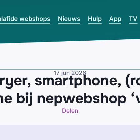
lafide webshops
Nieuws
Hulp
App
TV
17 jun 2026
ryer, smartphone, (r
ne bij nepwebshop ‘
Delen