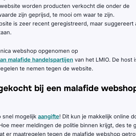
website worden producten verkocht die onder de
aarde zijn geprijsd, te mooi om waar te zijn.
site is zeer recent geregistreerd, maar suggereert 
taan.
ronica webshop opgenomen op
van malafide handelspartijen
van het LMIO. De host 
egelen te nemen tegen de website.
 gekocht bij een malafide websho
 snel mogelijk
aangifte
! Dit kun je makkelijk online 
 Hoe meer meldingen de politie binnen krijgt, des te 
at er maatregelen tegen de malafide webshop getro