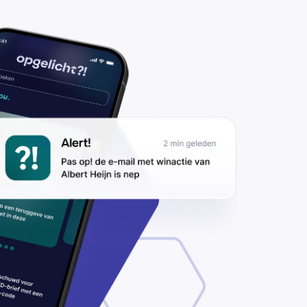
n
ke,
idas
 New
lance
pen?
s op
or
nipes-
tlet.nl’