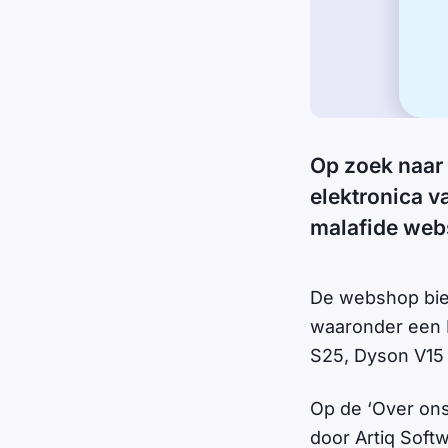
Op zoek naar 
elektronica 
malafide web
De webshop bied
waaronder een P
S25, Dyson V15 D
Op de ‘Over ons
door Artiq Soft