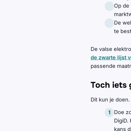
Op de 
marktw
De web
te bes
De valse elekt
de zwarte lijst 
passende maatr
Toch iets
Dit kun je doen.
Doe zo
DigiD.
kans d