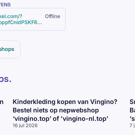
VENS
nkel.com/?
Offline
OoppfCnidPSKF6A
5XpRJJ9KxHDeV-
shops
ps
.
en
Kinderkleding kopen van Vingino?
S
Bestel niets op nepwebshop
B
‘vingino.top’ of 'vingino-nl.top'
‘
16 jul 2026
7 
Kinderkleding
Sn