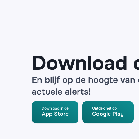
Birkenstocks,
schoenen
van Hoka en
ALO-
sportkleding
bij ‘vanelzen-
outlet.nl’
Download 
En blijf op de hoogte van
actuele alerts!
Download in de
Ontdek het op
App Store
Google Play