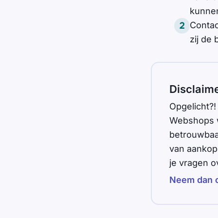
kunne
Contac
zij de
Disclaim
Opgelicht?!
Webshops wa
betrouwbaar
van aankop
je vragen o
Neem dan c