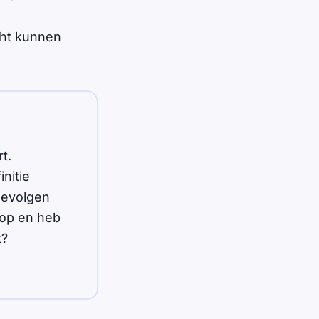
cht kunnen
t.
nitie
 gevolgen
hop en heb
t?