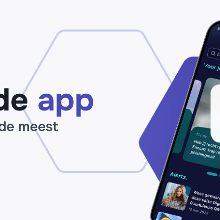
kopen van
va
Vingino?
Ni
Bestel niets
Ad
op
of
nepwebshop
Ba
‘vingino.top’
ko
of 'vingino-
Pa
nl.top'
vo
‘s
de
app
ou
 de meest