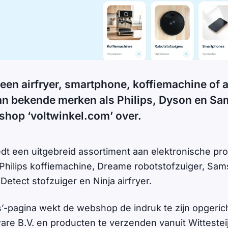
een airfryer, smartphone, koffiemachine of 
van bekende merken als Philips, Dyson en S
shop ‘voltwinkel.com’ over.
t een uitgebreid assortiment aan elektronische pr
hilips koffiemachine, Dreame robotstofzuiger, Sa
etect stofzuiger en Ninja airfryer.
’-pagina wekt de webshop de indruk te zijn opgeric
ware B.V. en producten te verzenden vanuit Wittestei