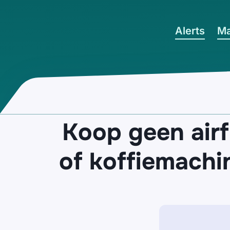
Ga naar hoofdinhoud
Alerts
Ma
Koop geen airf
of koffiemachi