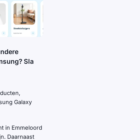
andere
amsung? Sla
oducten,
msung Galaxy
ht in Emmeloord
jn. Daarnaast