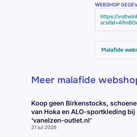
WEBSHOP GEGE
https://voltwi
srsltid=AfmB
NItLzWpkpuW
Ad2xOhxRf9iA
Malafide web
Meer malafide websho
Koop geen Birkenstocks, schoen
van Hoka en ALO-sportkleding bij
‘vanelzen-outlet.nl’
21 jul 2026
Koop geen