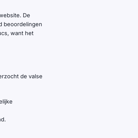
website. De
d beoordelingen
ucs, want het
derzocht de valse
elijke
md.