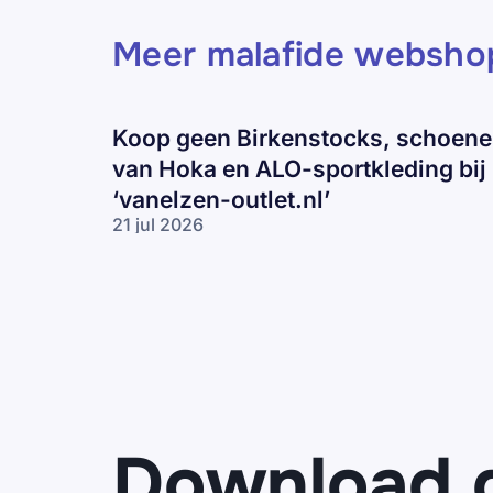
Meer malafide websho
Koop geen Birkenstocks, schoen
van Hoka en ALO-sportkleding bij
‘vanelzen-outlet.nl’
21 jul 2026
Koop geen
Birkenstocks,
schoenen
van Hoka en
ALO-
sportkleding
bij ‘vanelzen-
outlet.nl’
Download 