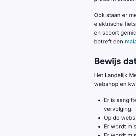
Ook staan er m
elektrische fi
en scoort gemidd
betreft een
mal
Bewijs da
Het Landelijk Me
webshop en kwa
Er is aangift
vervolging.
Op de websi
Er wordt mi
Er wordt mi