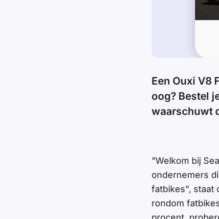
Een Ouxi V8 F
oog? Bestel je
waarschuwt d
"Welkom bij Sea
ondernemers di
fatbikes", staa
rondom fatbikes,
procent, prober