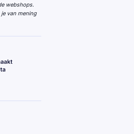
ide webshops.
n je van mening
maakt
ta