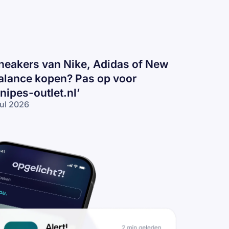
neakers van Nike, Adidas of New
alance kopen? Pas op voor
snipes-outlet.nl’
jul 2026
eakers
n
ke,
idas
 New
lance
pen?
s op
or
nipes-
tlet.nl’