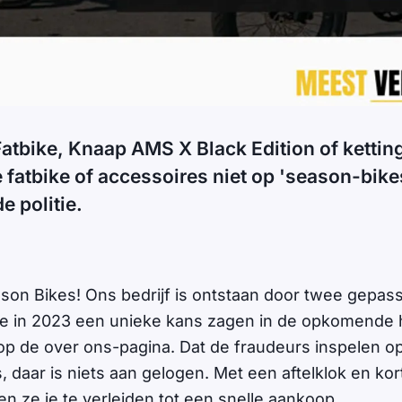
atbike, Knaap AMS X Black Edition of kettin
 fatbike of accessoires niet op 'season-bikes
e politie.
son Bikes! Ons bedrijf is ontstaan door twee gepas
e in 2023 een unieke kans zagen in de opkomende 
t op de over ons-pagina. Dat de fraudeurs inspelen o
 daar is niets aan gelogen. Met een aftelklok en kor
en ze je te verleiden tot een snelle aankoop.