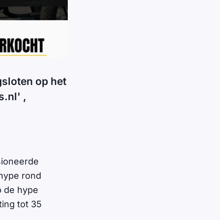
gsloten op het
.nl' ,
sioneerde
hype rond
p de hype
ting tot 35