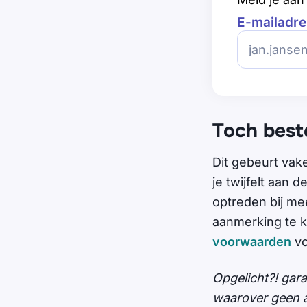
E-mailadre
Toch best
Dit gebeurt vak
je twijfelt aan
optreden bij me
aanmerking te k
voorwaarden
vo
Opgelicht?! gar
waarover geen al