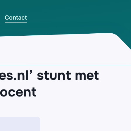
Contact
s.nl’ stunt met
rocent