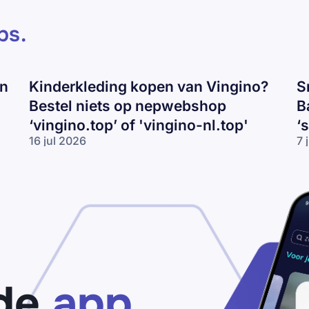
ps
.
en
Kinderkleding kopen van Vingino?
S
Bestel niets op nepwebshop
B
‘vingino.top’ of 'vingino-nl.top'
‘
16 jul 2026
7 
Kinderkleding
Sn
kopen van
va
Vingino?
Ni
Bestel niets
Ad
op
of
nepwebshop
Ba
‘vingino.top’
ko
of 'vingino-
Pa
nl.top'
vo
‘s
de
app
ou