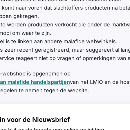
s komt naar voren dat slachtoffers producten na betal
bben gekregen.
te worden producten verkocht die onder de marktwa
 mooi om waar te zijn.
l is te linken aan andere malafide webwinkels.
s zeer recent geregistreerd, maar suggereert al lan
rvice reageert niet op vragen of opmerkingen van s
ke-webshop is opgenomen op
van malafide handelspartijen
van het LMIO en de hos
egelen te nemen tegen de website.
e in voor de Nieuwsbrief
en blijf op de hoogte van online oplichting.