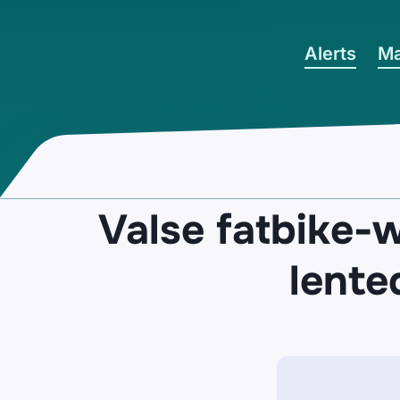
Ga naar hoofdinhoud
Alerts
Ma
Valse fatbike-
lente