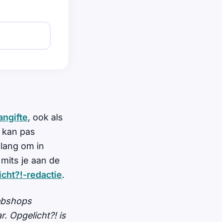
angifte
, ook als
e kan pas
elang om in
mits je aan de
cht?!-redactie
.
Webshops
. Opgelicht?! is