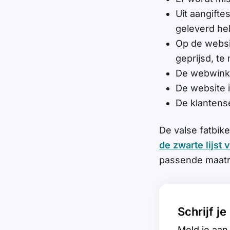
Uit aangifte
geleverd he
Op de websi
geprijsd, te
De webwinke
De website i
De klantense
De valse fatbi
de zwarte lijst 
passende maatr
Schrijf j
Meld je aan 