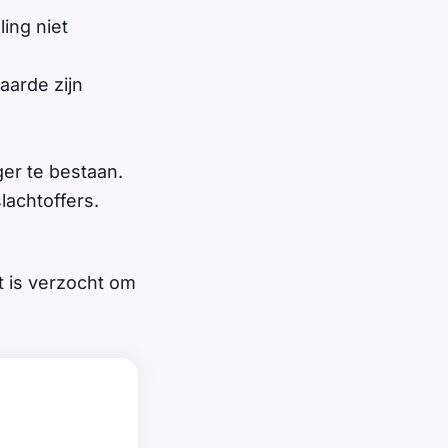
ing niet
arde zijn
ger te bestaan.
lachtoffers.
t is verzocht om