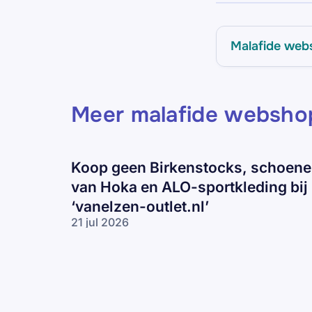
Malafide web
Meer malafide websho
Koop geen Birkenstocks, schoen
van Hoka en ALO-sportkleding bij
‘vanelzen-outlet.nl’
21 jul 2026
Koop geen
Birkenstocks,
schoenen
van Hoka en
ALO-
sportkleding