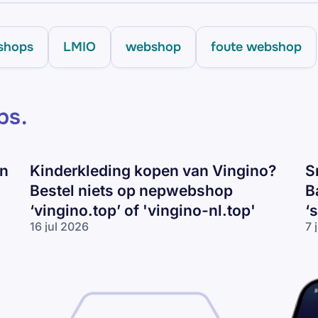
shops
LMIO
webshop
foute webshop
ps
.
en
Kinderkleding kopen van Vingino?
S
Bestel niets op nepwebshop
B
‘vingino.top’ of 'vingino-nl.top'
‘
16 jul 2026
7 
Kinderkleding
Sn
kopen van
va
Vingino?
Ni
Bestel niets
Ad
op
of
nepwebshop
Ba