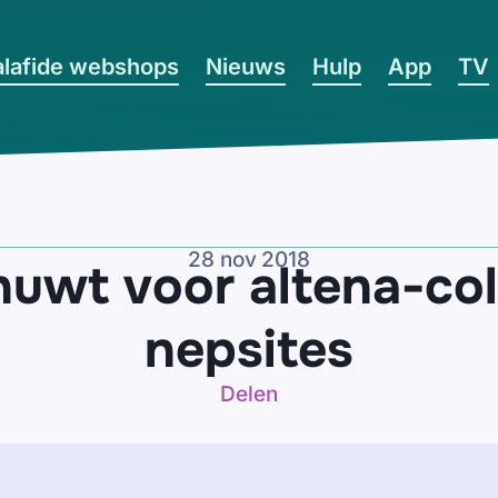
lafide webshops
Nieuws
Hulp
App
TV
28 nov 2018
huwt voor altena-co
nepsites
Delen