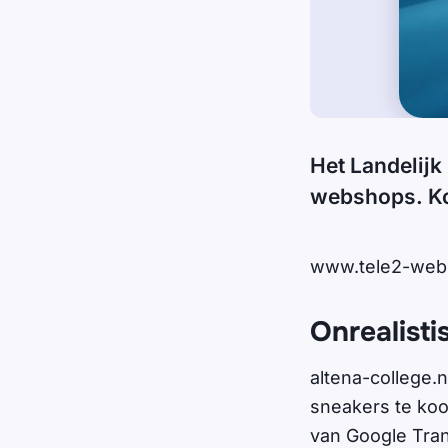
Het Landelijk
webshops. Ko
www.tele2-webs
Onrealisti
altena-college.n
sneakers te koo
van Google Tran