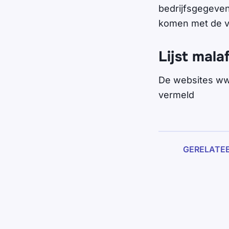
bedrijfsgegeven
komen met de v
Lijst mala
De websites ww
vermeld
GERELATE