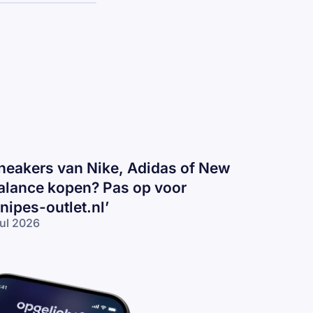
neakers van Nike, Adidas of New
alance kopen? Pas op voor
snipes-outlet.nl’
jul 2026
eakers
n
ke,
idas
 New
lance