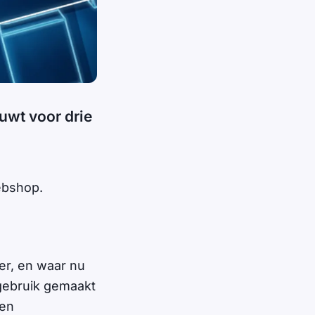
uwt voor drie
ebshop.
der, en waar nu
 gebruik gemaakt
een