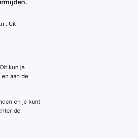
ermijden.
l. Uit
Dit kun je
n en aan de
nden en je kunt
chter de