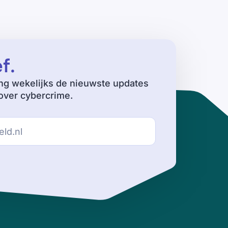
ef
.
ng wekelijks de nieuwste updates
ver cybercrime.