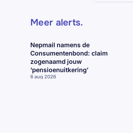
Meer alerts
.
Nepmail namens de
Consumentenbond: claim
zogenaamd jouw
‘pensioenuitkering’
6 aug 2026
Nepmail namens
de
Consumentenbond:
claim zogenaamd
jouw
‘pensioenuitkering’