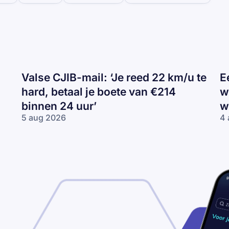
Valse CJIB-mail: ‘Je reed 22 km/u te
E
hard, betaal je boete van €214
w
binnen 24 uur’
w
5 aug 2026
4 
Valse
Ee
CJIB-
H
mail:
ca
‘Je
va
reed
wi
22
Tr
km/u
de
te
wi
hard,
betaal
je