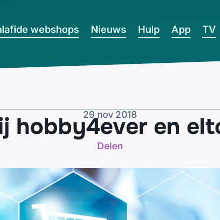
lafide webshops
Nieuws
Hulp
App
TV
29 nov 2018
ij hobby4ever en el
Delen