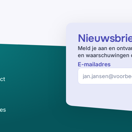
Nieuwsbri
Meld je aan en ontva
en waarschuwingen o
E-mailadres
ct
es