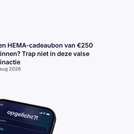
en HEMA-cadeaubon van €250
innen? Trap niet in deze valse
inactie
aug 2026
n
EMA-
deaubon
n €250
nnen?
ap niet in
ze valse
nactie