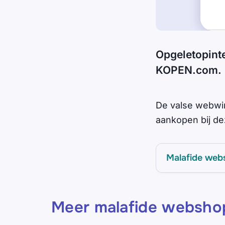
Opgeletopint
KOPEN.com.
De valse webwin
aankopen bij d
Malafide web
Meer malafide websho