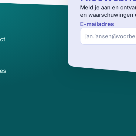
Meld je aan en ontva
en waarschuwingen o
E-mailadres
ct
es