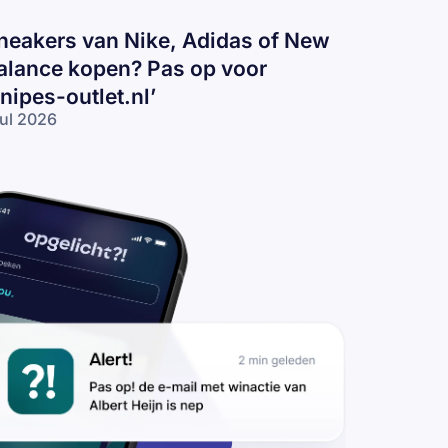
neakers van Nike, Adidas of New
alance kopen? Pas op voor
snipes-outlet.nl’
jul 2026
eakers
n
ke,
idas
 New
lance
pen?
s op
or
nipes-
tlet.nl’