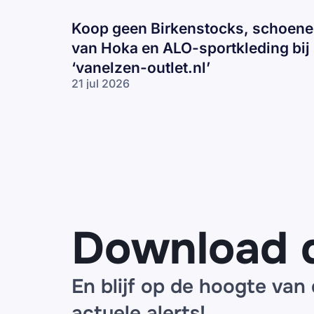
Koop geen Birkenstocks, schoen
van Hoka en ALO-sportkleding bij
‘vanelzen-outlet.nl’
21 jul 2026
Koop geen
Birkenstocks,
schoenen
van Hoka en
ALO-
sportkleding
bij ‘vanelzen-
outlet.nl’
Download 
En blijf op de hoogte van
actuele alerts!