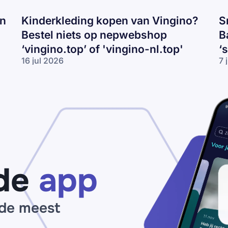
en
Kinderkleding kopen van Vingino?
S
Bestel niets op nepwebshop
B
‘vingino.top’ of 'vingino-nl.top'
‘
16 jul 2026
7 
Kinderkleding
Sn
kopen van
va
Vingino?
Ni
Bestel niets
Ad
op
of
nepwebshop
Ba
‘vingino.top’
ko
of 'vingino-
Pa
nl.top'
vo
‘s
de
app
ou
 de meest