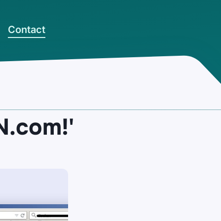
Contact
N.com!'