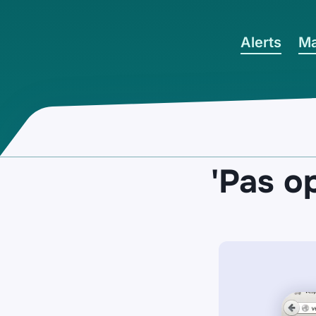
Ga naar hoofdinhoud
Alerts
Ma
'Pas o