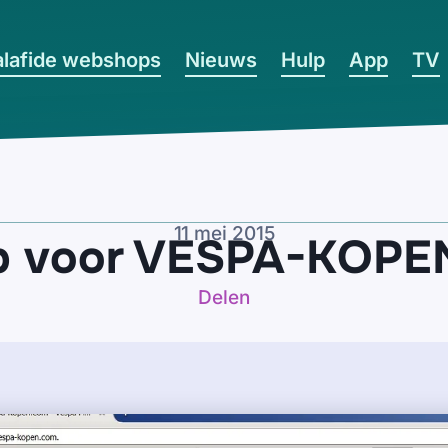
lafide webshops
Nieuws
Hulp
App
TV
11 mei 2015
p voor VESPA-KOPE
Delen