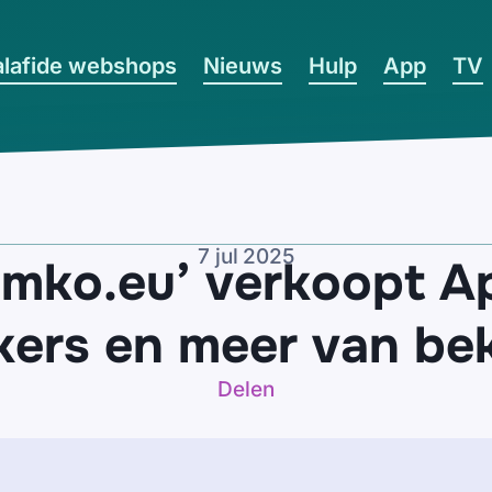
lafide webshops
Nieuws
Hulp
App
TV
7 jul 2025
mko.eu’ verkoopt Ap
kers en meer van b
Delen