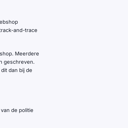
 webshop
track-and-trace
shop. Meerdere
jn geschreven.
it dan bij de
van de politie