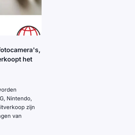
 fotocamera's,
rkoopt het
worden
G, Nintendo,
tverkoop zijn
ingen van