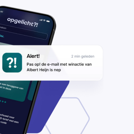
ke,
idas
 New
lance
pen?
s op
or
nipes-
tlet.nl’