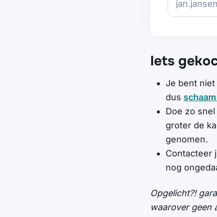
Iets geko
Je bent niet
dus
schaam 
Doe zo snel
groter de k
genomen.
Contacteer j
nog ongedaa
Opgelicht?! gar
waarover geen al