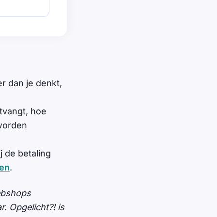
r dan je denkt,
tvangt, hoe
 worden
j de betaling
ren
.
Webshops
. Opgelicht?! is