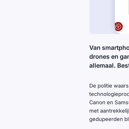
Van smartphon
drones en ga
allemaal. Best
De politie waa
technologieprod
Canon en Samsun
met aantrekkelij
gedupeerden bli