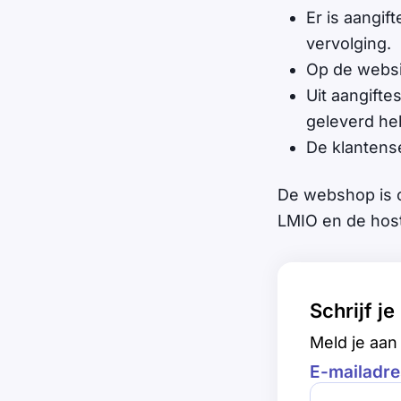
Er is aangift
vervolging.
Op de webs
Uit aangifte
geleverd he
De klantense
De webshop is
LMIO en de hos
Schrijf j
Meld je aan 
E-mailadre