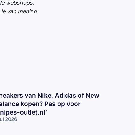
ide webshops.
n je van mening
neakers van Nike, Adidas of New
alance kopen? Pas op voor
snipes-outlet.nl’
jul 2026
eakers
n