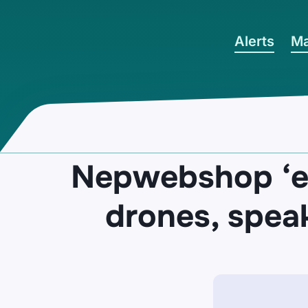
Ga naar hoofdinhoud
Alerts
Ma
Nepwebshop ‘e
drones, spea