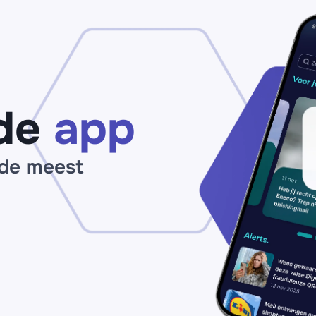
Vingino?
Ni
Bestel niets
Ad
op
of
nepwebshop
Ba
‘vingino.top’
ko
of 'vingino-
Pa
nl.top'
vo
‘s
de
app
ou
 de meest