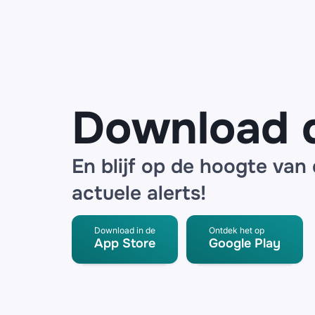
schoenen
van Hoka en
ALO-
sportkleding
bij ‘vanelzen-
outlet.nl’
Download 
En blijf op de hoogte van
actuele alerts!
Download in de
Ontdek het op
App Store
Google Play