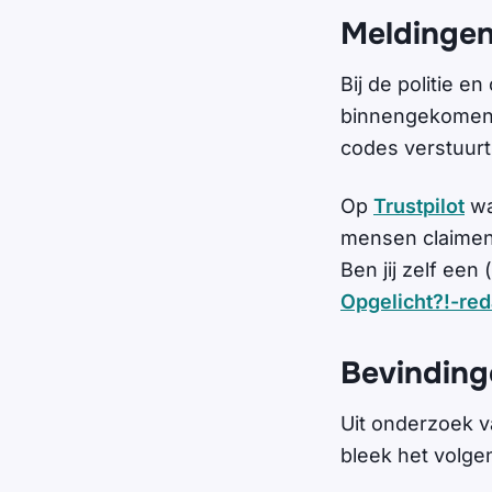
Meldingen
Bij de politie 
binnengekomen. 
codes verstuurt 
Op
Trustpilot
wa
mensen claimen 
Ben jij zelf ee
Opgelicht?!-red
Bevindinge
Uit onderzoek va
bleek het volg