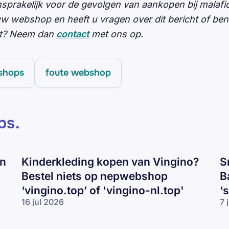
nsprakelijk voor de gevolgen van aankopen bij malaf
ouw webshop en heeft u vragen over dit bericht of be
opt? Neem dan
contact
met ons op.
shops
foute webshop
ps
.
en
Kinderkleding kopen van Vingino?
S
Bestel niets op nepwebshop
B
‘vingino.top’ of 'vingino-nl.top'
‘
16 jul 2026
7 
Kinderkleding
Sn
kopen van
va