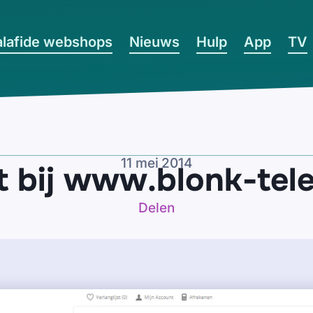
lafide webshops
Nieuws
Hulp
App
TV
11 mei 2014
t bij www.blonk-te
Delen