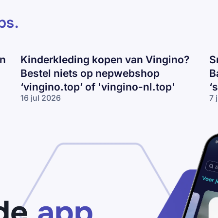
ps
.
en
Kinderkleding kopen van Vingino?
S
Bestel niets op nepwebshop
B
‘vingino.top’ of 'vingino-nl.top'
‘
16 jul 2026
7 
Kinderkleding
Sn
kopen van
va
Vingino?
Ni
Bestel niets
Ad
op
of
nepwebshop
Ba
‘vingino.top’
ko
of 'vingino-
Pa
nl.top'
vo
‘s
de
app
ou