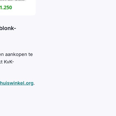
blonk-
en aankopen te
t KvK-
huiswinkel.org
.