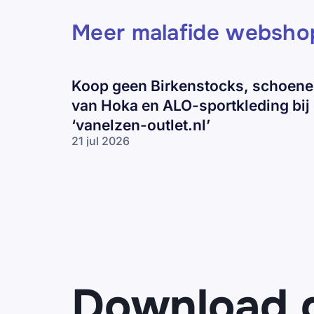
Meer malafide websho
Koop geen Birkenstocks, schoen
van Hoka en ALO-sportkleding bij
‘vanelzen-outlet.nl’
21 jul 2026
Koop geen
Birkenstocks,
schoenen
van Hoka en
ALO-
sportkleding
bij ‘vanelzen-
outlet.nl’
Download 