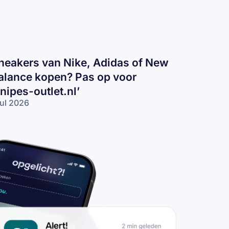
neakers van Nike, Adidas of New
alance kopen? Pas op voor
snipes-outlet.nl’
jul 2026
eakers
n
ke,
idas
 New
lance
pen?
s op
or
nipes-
tlet.nl’