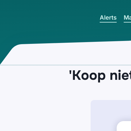
Ga naar hoofdinhoud
Alerts
Ma
'Koop nie