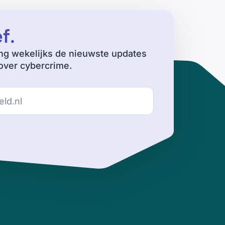
ef
.
ng wekelijks de nieuwste updates
ver cybercrime.