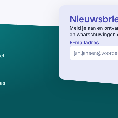
Nieuwsbri
Meld je aan en ontva
en waarschuwingen o
E-mailadres
ct
es