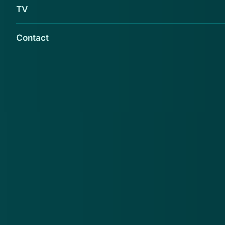
TV
Contact
Opgeletopinternet.nl waarschuwt voor de
webshop Elektronicastation.nl
Opgeletopinternet.nl
adviseert de consument bij
Elektronicastation.nl geen aankopen te doen. Reden
daarvoor is onder meer dat de webshop misbruik
maakt van de KvK gegevens van een bonafide
bedrijf. Daarnaast zijn geen Kvk-gegevens voor
handen.