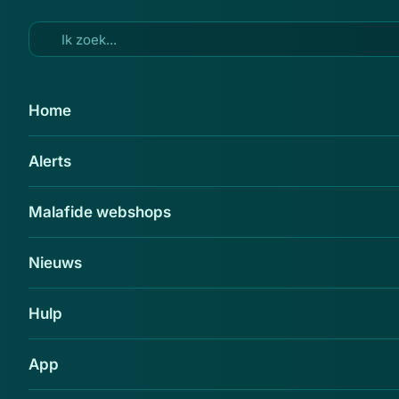
Ga naar hoofdinhoud
24 aug 2014
Home
'Elektronicastation.nl misbruikt
Alerts
gegevens bonafide bedrijf'
Delen
Malafide webshops
Nieuws
Hulp
App