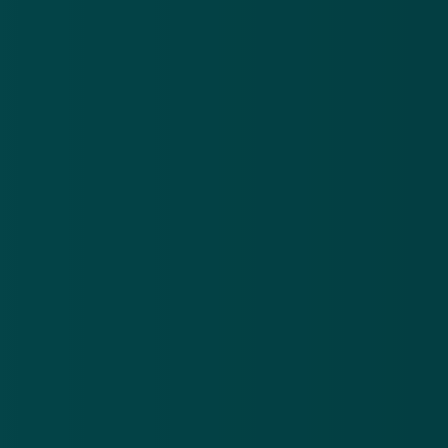
Nieuwsbrief
.
Meld je aan en ontvang wekelijks de nieuwste
updates en waarschuwingen over cybercrime.
E-mailadres
Over
Contact
Privacy statement