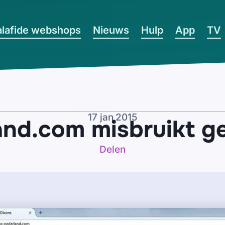
lafide webshops
Nieuws
Hulp
App
TV
17 jan 2015
and.com misbruikt g
Delen