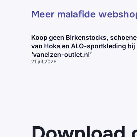
Meer malafide websho
Koop geen Birkenstocks, schoen
van Hoka en ALO-sportkleding bij
‘vanelzen-outlet.nl’
21 jul 2026
Koop geen
Birkenstocks,
schoenen
van Hoka en
ALO-
sportkleding
bij ‘vanelzen-
outlet.nl’
Download 