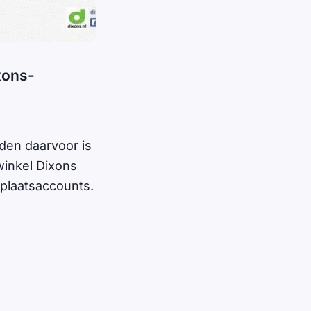
xons-
den daarvoor is
inkel Dixons
plaatsaccounts.