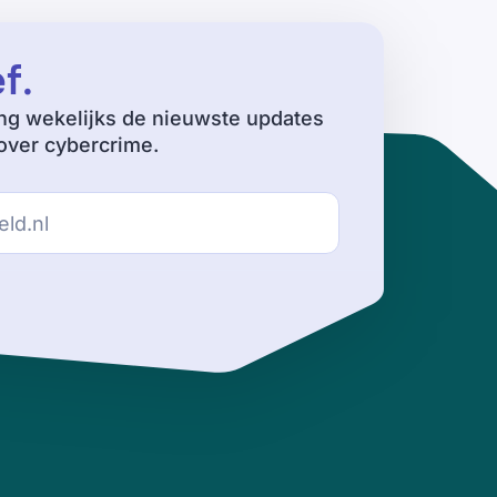
ef
.
ng wekelijks de nieuwste updates
ver cybercrime.