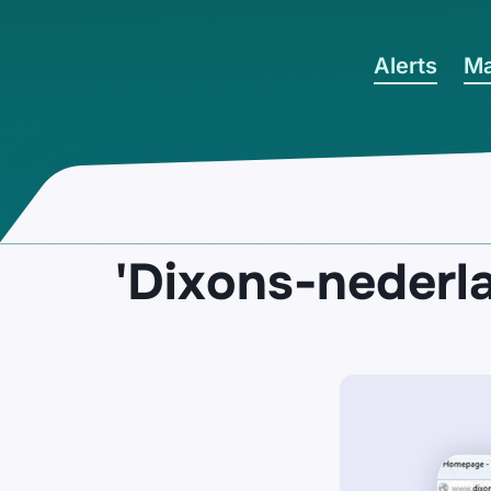
Ga naar hoofdinhoud
Alerts
Ma
'Dixons-nederl