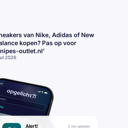
neakers van Nike, Adidas of New
alance kopen? Pas op voor
snipes-outlet.nl’
jul 2026
eakers
n
ke,
idas
 New
lance
pen?
s op
or
nipes-
tlet.nl’