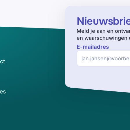
Nieuwsbri
Meld je aan en ontva
en waarschuwingen o
E-mailadres
ct
es