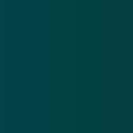
Nieuwsbrief
.
Meld je aan en ontvang wekelijks de nieuwste
updates en waarschuwingen over cybercrime.
E-mailadres
Over
Contact
Privacy statement