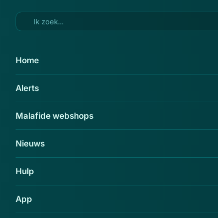
Ga naar hoofdinhoud
13 apr 2015
Home
'Dixons-korting.com is malafide'
Alerts
Delen
Malafide webshops
Nieuws
Hulp
App