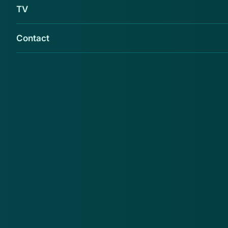
TV
Contact
Opgeletopinternet.nl waarschuwt voor
www.dixons-korting.com.
Opgeletopinternet.nl
adviseert de consument bij
deze webshop geen aankopen te doen. Reden
daarvoor is onder meer dat de webshop misbruik
maakt van de gegevens van de echte Dixons en de
webshop adverteert op gehackte accounts.
De link Dixons-korting.com verwijst door naar
dixons-dagdeals.com, maar in de advertentietekst
wordt
www.dixons-korting.com
genoemd.