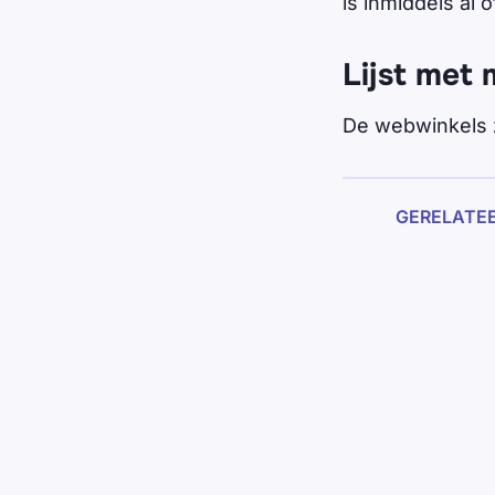
is inmiddels al o
Lijst met 
De webwinkels 
GERELATE