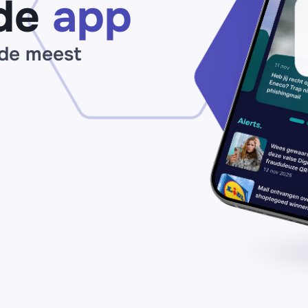
de
app
ou
 de meest