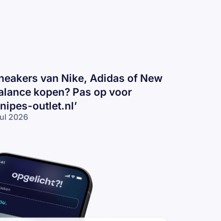
neakers van Nike, Adidas of New
alance kopen? Pas op voor
snipes-outlet.nl’
jul 2026
eakers
n
ke,
idas
 New
lance
pen?
s op
or
nipes-