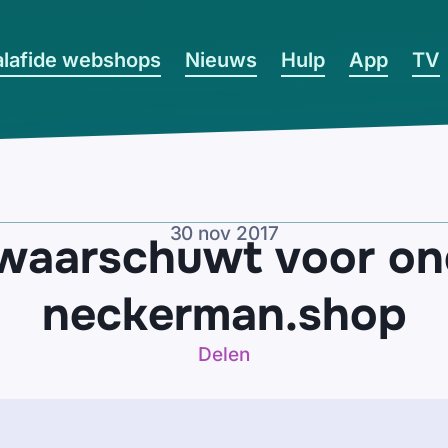
lafide webshops
Nieuws
Hulp
App
TV
30 nov 2017
e waarschuwt voor on
neckerman.shop
Delen