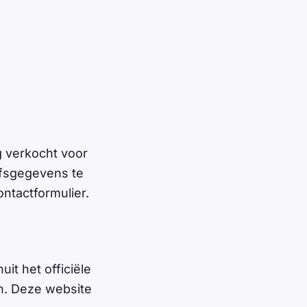
g verkocht voor
ijfsgegevens te
ontactformulier.
t het officiële
n. Deze website