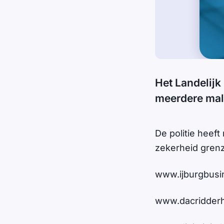
Het Landelijk
meerdere mal
De politie heef
zekerheid grenz
www.ijburgbusi
www.dacridderh