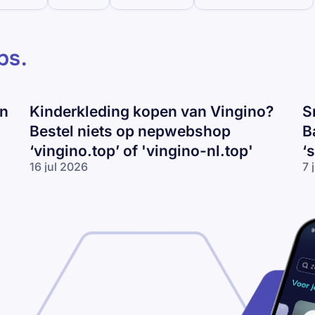
ps
.
en
Kinderkleding kopen van Vingino?
S
Bestel niets op nepwebshop
B
‘vingino.top’ of 'vingino-nl.top'
‘
16 jul 2026
7 
Kinderkleding
Sn
kopen van
va
Vingino?
Ni
Bestel niets
Ad
op
of
nepwebshop
Ba
‘vingino.top’
ko
of 'vingino-
Pa
nl.top'
vo
‘s