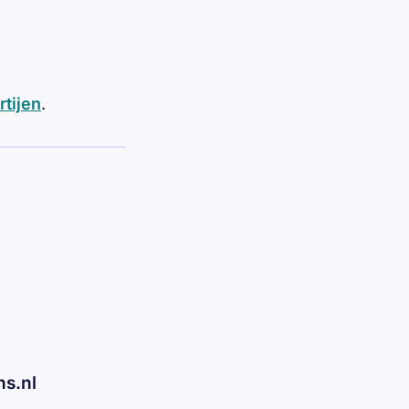
rtijen
.
ns.nl