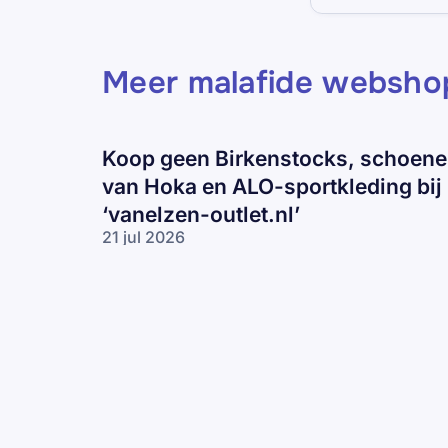
Meer malafide websho
Koop geen Birkenstocks, schoen
van Hoka en ALO-sportkleding bij
‘vanelzen-outlet.nl’
21 jul 2026
Koop geen
Birkenstocks,
schoenen
van Hoka en
ALO-
sportkleding
bij ‘vanelzen-
outlet.nl’