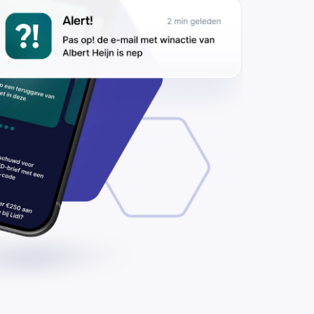
tlet.nl’