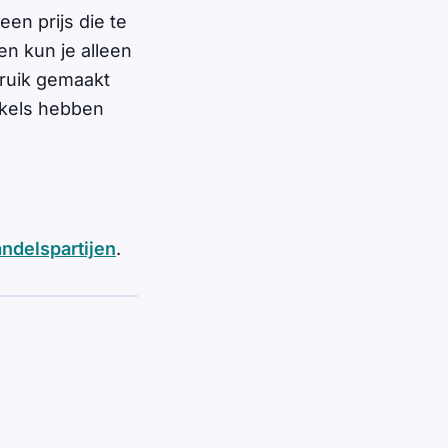
en prijs die te
en kun je alleen
bruik gemaakt
nkels hebben
andelspartijen
.