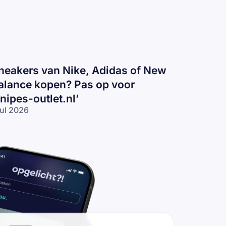
neakers van Nike, Adidas of New
alance kopen? Pas op voor
snipes-outlet.nl’
jul 2026
eakers
n
ke,
idas
 New
lance
pen?
s op
or
nipes-
tlet.nl’