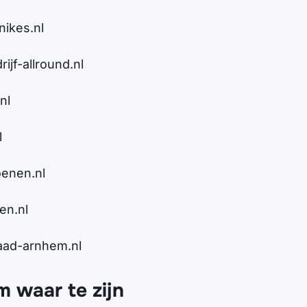
ikes.nl
jf-allround.nl
nl
l
enen.nl
n.nl
aad-arnhem.nl
m waar te zijn