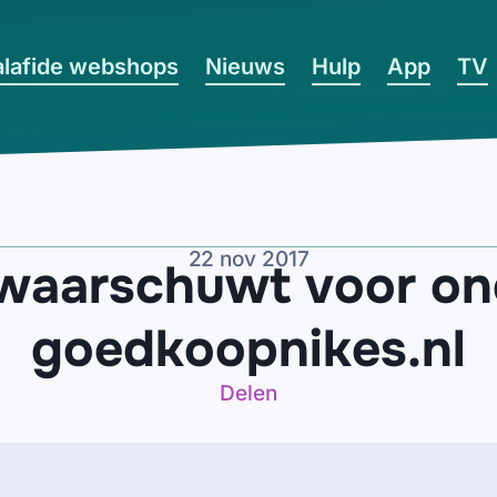
lafide webshops
Nieuws
Hulp
App
TV
22 nov 2017
e waarschuwt voor on
goedkoopnikes.nl
Delen