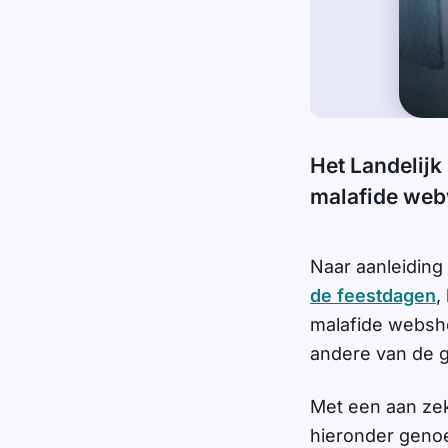
Het Landelijk
malafide web
Naar aanleiding
de feestdagen
,
malafide websho
andere van de g
Met een aan zeke
hieronder geno