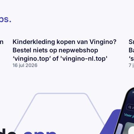
ps
.
en
Kinderkleding kopen van Vingino?
S
Bestel niets op nepwebshop
B
‘vingino.top’ of 'vingino-nl.top'
‘
16 jul 2026
7 
Kinderkleding
Sn
kopen van
va
Vingino?
Ni
Bestel niets
Ad
op
of
nepwebshop
Ba
‘vingino.top’
ko
of 'vingino-
Pa
nl.top'
vo
‘s
ou