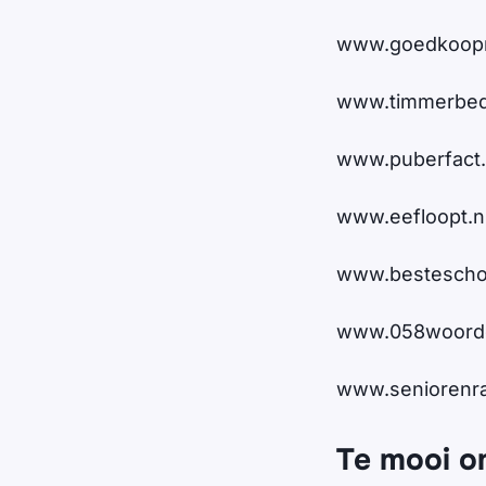
www.goedkoopn
www.timmerbedri
www.puberfact.
www.eefloopt.n
www.bestescho
www.058woorde
www.seniorenr
Te mooi o