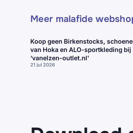
Meer malafide websho
Koop geen Birkenstocks, schoen
van Hoka en ALO-sportkleding bij
‘vanelzen-outlet.nl’
21 jul 2026
Koop geen
Birkenstocks,
schoenen
van Hoka en
ALO-
sportkleding
bij ‘vanelzen-
outlet.nl’