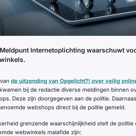
 Meldpunt Internetoplichting waarschuwt vo
winkels.
 van
de uitzending van Opgelicht?! over veilig onli
 kwamen bij de redactie diverse meldingen binnen ov
ps. Deze zijn doorgegeven aan de politie. Daarnaast
enoemde webshops direct bij de politie gemeld.
rheid grenzende waarschijnlijkheid stelt de politie 
emde webwinkels malafide zijn: