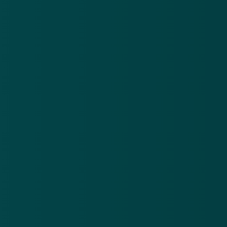
Nieuwsbrief
.
Meld je aan en ontvang wekelijks de nieuwste
updates en waarschuwingen over cybercrime.
E-mailadres
Over
Contact
Privacy statement