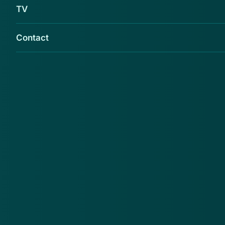
TV
Contact
Opgeletopinternet waarschuwt voor de
webshop www.bcc-utrecht.com.
Opgeletopinternet.nl
adviseert de consument bij bcc-
utrecht.com geen aankopen te doen. Reden daarvoor
is onder meer dat deze webshop misbruik maakt van
de naam en gegevens van elektronicawinkel BCC en
het certificaat van Thuiswinkel.org.
Ook adverteert deze webshop via
Marktplaatsaccounts die door phishing zijn
verkregen.