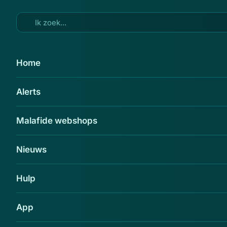
Ga naar hoofdinhoud
5 okt 2014
Home
'Bcc-utrecht.com is nep'
Alerts
Delen
Malafide webshops
Nieuws
Hulp
App