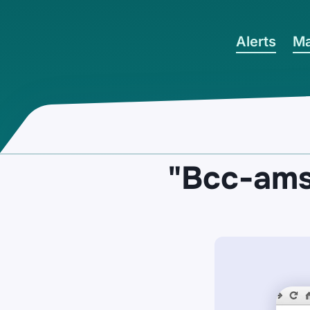
Ga naar hoofdinhoud
Alerts
Ma
"Bcc-ams