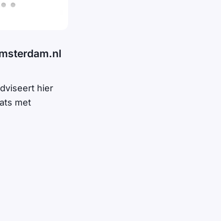
amsterdam.nl
dviseert hier
aats met