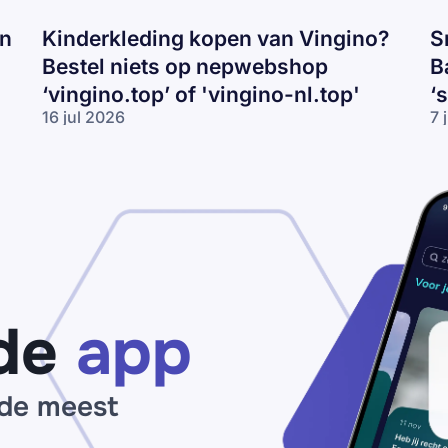
en
Kinderkleding kopen van Vingino?
S
Bestel niets op nepwebshop
B
‘vingino.top’ of 'vingino-nl.top'
‘
16 jul 2026
7 
Kinderkleding
Sn
kopen van
va
Vingino?
Ni
Bestel niets
Ad
op
of
nepwebshop
Ba
‘vingino.top’
ko
of 'vingino-
Pa
nl.top'
vo
‘s
de
app
ou
 de meest