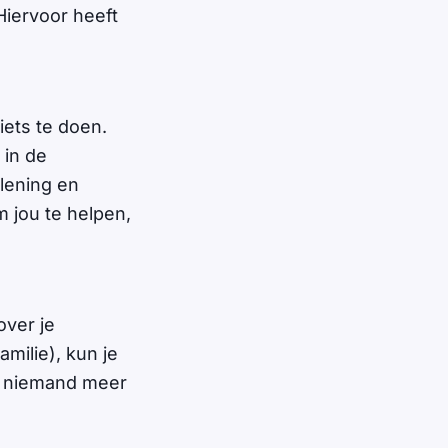
Hiervoor heeft
iets te doen.
 in de
rlening en
m jou te helpen,
over je
milie), kun je
je niemand meer