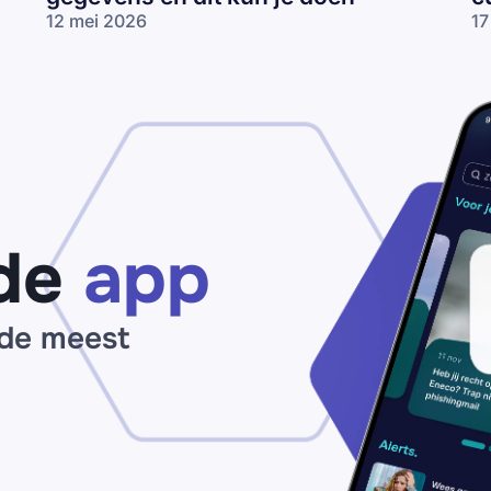
12 mei 2026
17
Slachtoffer van
Be
identiteitsfraude?
pl
Zo komen
on
oplichters aan
cu
jouw gegevens
vo
en dit kun je
tr
doen
in
cu
de
app
 de meest