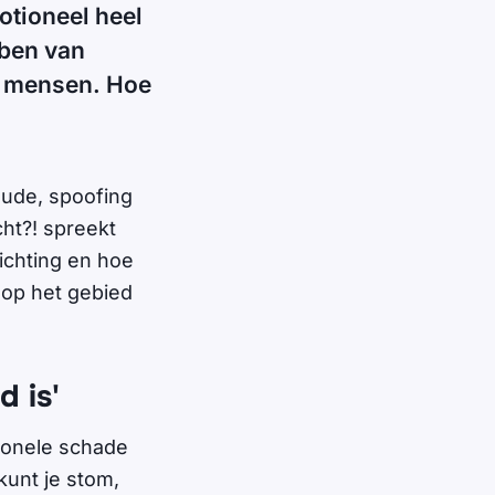
otioneel heel
bben van
n mensen. Hoe
aude, spoofing
cht?! spreekt
lichting en hoe
 op het gebied
d is'
tionele schade
 kunt je stom,