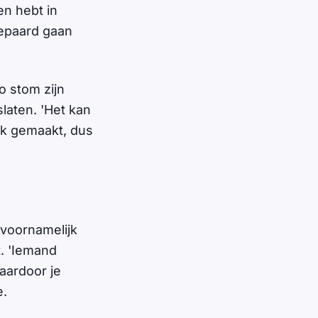
n hebt in
epaard gaan
o stom zijn
laten. 'Het kan
ak gemaakt, dus
 voornamelijk
t. 'Iemand
aardoor je
e.