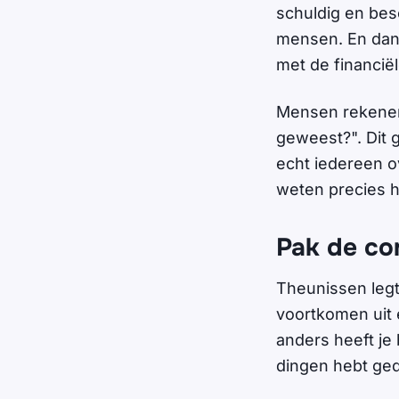
schuldig en bes
mensen. En dan
met de financië
Mensen rekenen 
geweest?". Dit 
echt iedereen o
weten precies h
Pak de co
Theunissen legt
voortkomen uit é
anders heeft je 
dingen hebt ged