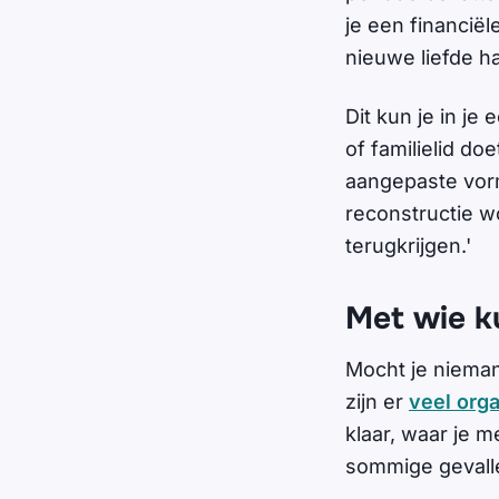
je een financiël
nieuwe liefde 
Dit kun je in je
of familielid do
aangepaste vorm
reconstructie wo
terugkrijgen.'
Met wie k
Mocht je nieman
zijn er
veel orga
klaar, waar je m
sommige gevall