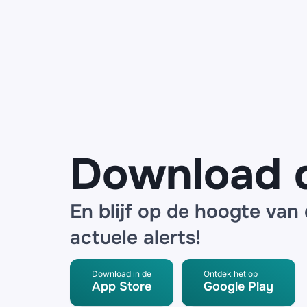
Zo weet je of je
slachtoffer bent
van
identiteitsfraude
Download 
En blijf op de hoogte van
actuele alerts!
Download in de
Ontdek het op
App Store
Google Play