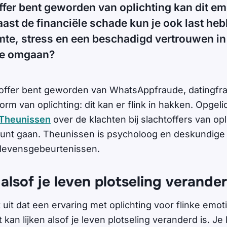
offer bent geworden van oplichting kan dit em
aast de financiële schade kun je ook last he
mte, stress en een beschadigd vertrouwen i
ee omgaan?
toffer bent geworden van WhatsAppfraude, datingfr
rm van oplichting: dit kan er flink in hakken. Opgeli
 Theunissen
over de klachten bij slachtoffers van op
unt gaan. Theunissen is psycholoog en deskundige
 levensgebeurtenissen.
 alsof je leven plotseling verander
 uit dat een ervaring met oplichting voor flinke emo
 kan lijken alsof je leven plotseling veranderd is. Je