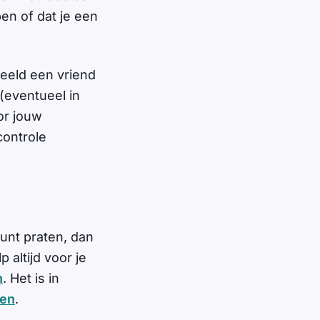
en of dat je een
rbeeld een vriend
 (eventueel in
or jouw
controle
unt praten, dan
 altijd voor je
n
. Het is in
men
.