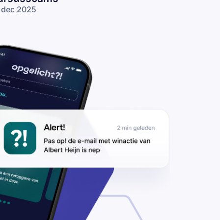
 dec 2025
n je van
an een
line
rsus te
lgen? Zo
ap je niet
rsusscams