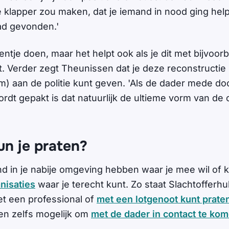
e klapper zou maken, dat je iemand in nood ging help
had gevonden.'
 eentje doen, maar het helpt ook als je dit met bijvoo
et. Verder zegt Theunissen dat je deze reconstructie
) aan de politie kunt geven. 'Als de dader mede do
rdt gepakt is dat natuurlijk de ultieme vorm van de 
un je praten?
d in je nabije omgeving hebben waar je mee wil of k
nisaties
waar je terecht kunt. Zo staat Slachtofferhulp
et een professional of
met een lotgenoot kunt prate
en zelfs mogelijk om
met de dader in contact te ko