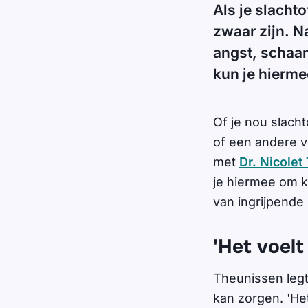
Als je slacht
zwaar zijn. N
angst, schaa
kun je hierm
Of je nou slach
of een andere vo
met
Dr. Nicolet
je hiermee om k
van ingrijpende
'Het voelt
Theunissen legt
kan zorgen. 'Het