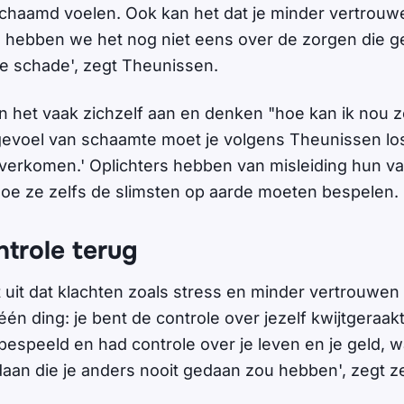
chaamd voelen. Ook kan het dat je minder vertrouwe
 hebben we het nog niet eens over de zorgen die g
le schade', zegt Theunissen.
het vaak zichzelf aan en denken "hoe kan ik nou z
gevoel van schaamte moet je volgens Theunissen los
verkomen.' Oplichters hebben van misleiding hun v
oe ze zelfs de slimsten op aarde moeten bespelen.
ntrole terug
 uit dat klachten zoals stress en minder vertrouwen
én ding: je bent de controle over jezelf kwijtgeraak
bespeeld en had controle over je leven en je geld, w
aan die je anders nooit gedaan zou hebben', zegt z