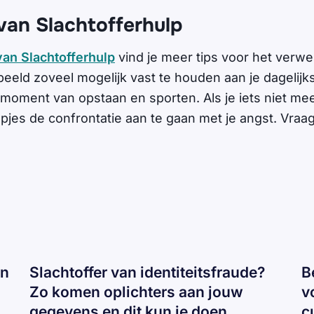
van Slachtofferhulp
van Slachtofferhulp
vind je meer tips voor het verw
beeld zoveel mogelijk vast te houden aan je dagelijk
moment van opstaan en sporten. Als je iets niet meer
apjes de confrontatie aan te gaan met je angst. Vraa
an
Slachtoffer van identiteitsfraude?
B
Zo komen oplichters aan jouw
v
gegevens en dit kun je doen
c