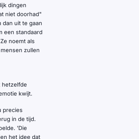
ijk dingen
at niet doorhad"
m dan uit te gaan
om een standaard
 Ze noemt als
e mensen zullen
t hetzelfde
emotie kwijt.
u precies
ug in de tijd.
oelde. 'Die
ien het idee dat