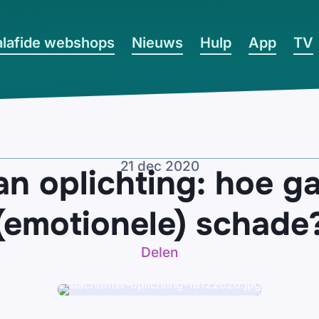
lafide webshops
Nieuws
Hulp
App
TV
21 dec 2020
an oplichting: hoe g
(emotionele) schade
Delen