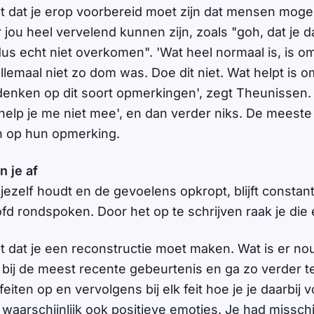
 dat je erop voorbereid moet zijn dat mensen mogel
jou heel vervelend kunnen zijn, zoals "goh, dat je d
dus echt niet overkomen". 'Wat heel normaal is, is o
llemaal niet zo dom was. Doe dit niet. Wat helpt is 
enken op dit soort opmerkingen', zegt Theunissen.
 help je me niet mee', en dan verder niks. De meest
 op hun opmerking.
n je af
r jezelf houdt en de gevoelens opkropt, blijft constan
ofd rondspoken. Door het op te schrijven raak je die 
 dat je een reconstructie moet maken. Wat is er no
bij de meest recente gebeurtenis en ga zo verder ter
feiten op en vervolgens bij elk feit hoe je je daarbij v
 waarschijnlijk ook positieve emoties. Je had missch