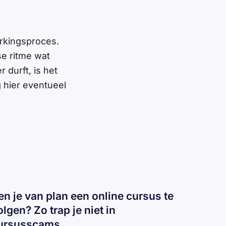
erkingsproces.
se ritme wat
 durft, is het
g hier eventueel
en je van plan een online cursus te
olgen? Zo trap je niet in
ursusscams