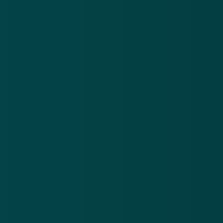
Nieuwsbrief
.
Meld je aan en ontvang wekelijks de nieuwste
updates en waarschuwingen over cybercrime.
E-mailadres
Over
Contact
Privacy statement