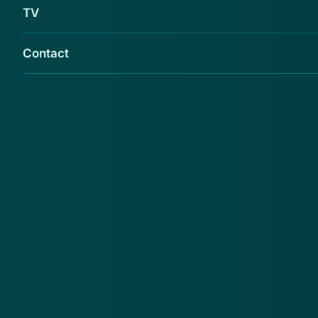
TV
Contact
Krijg je een e-mail van de rechtbank
Amsterdam over een openstaande schuld bij
Google? Betaal dit bedrag niet! Dit is een valse
e-mail.
Er wordt gedreigd met beslaglegging op je inboedel
en inkomen, wanneer je het bedrag van meer dan
1200 euro niet gaat betalen.
Advies
Klik niet op de link in de e-mail en betaal absoluut
niet. Meer over valse e-mails lees je
hier
.