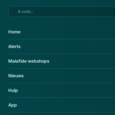
Ga naar hoofdinhoud
29 feb 2016
Home
'Vonnis inzake uw schuld bij
Alerts
Google'
Delen
Malafide webshops
Nieuws
Hulp
App