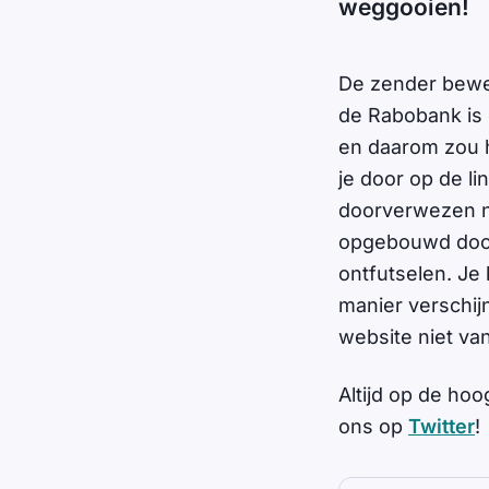
weggooien!
De zender bewee
de Rabobank is
en daarom zou h
je door op de lin
doorverwezen naa
opgebouwd door 
ontfutselen. Je 
manier verschij
website niet va
Altijd op de hoo
ons op
Twitter
!