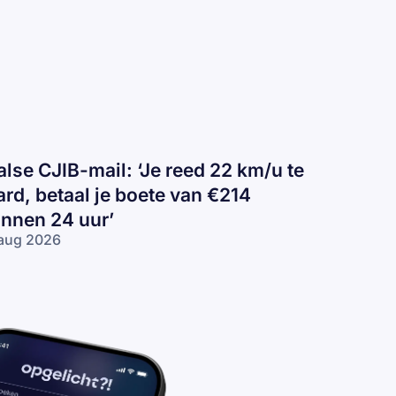
alse CJIB-mail: ‘Je reed 22 km/u te
ard, betaal je boete van €214
innen 24 uur’
aug 2026
lse
IB-
il:
e
ed
2
/u