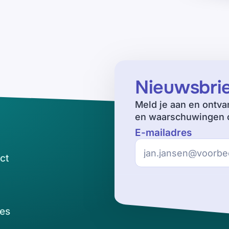
Nieuwsbri
Meld je aan en ontva
en waarschuwingen o
E-mailadres
ct
es