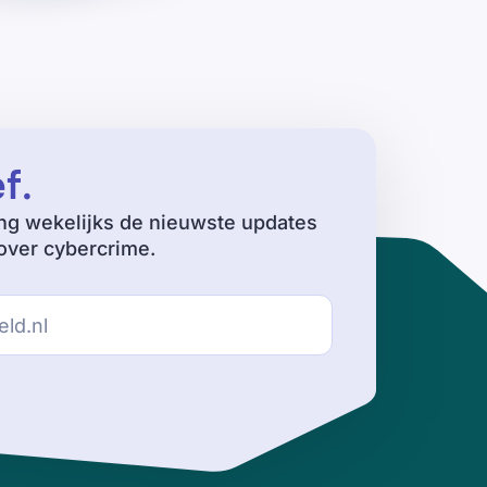
ef
.
ng wekelijks de nieuwste updates
ver cybercrime.