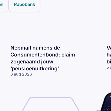
en
Rabobank
Nepmail namens de
V
Consumentenbond: claim
h
zogenaamd jouw
b
5 
‘pensioenuitkering’
Va
6 aug 2026
CJ
Nepmail namens
ma
de
‘J
Consumentenbond:
re
claim zogenaamd
2
jouw
km
‘pensioenuitkering’
te