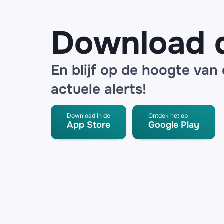
radar
detector
Download 
En blijf op de hoogte van
actuele alerts!
Download in de
Ontdek het op
App Store
Google Play