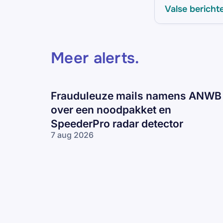
Valse bericht
Meer alerts
.
Frauduleuze mails namens ANWB
over een noodpakket en
SpeederPro radar detector
7 aug 2026
Frauduleuze
mails
namens
ANWB over
een
noodpakket
en
SpeederPro