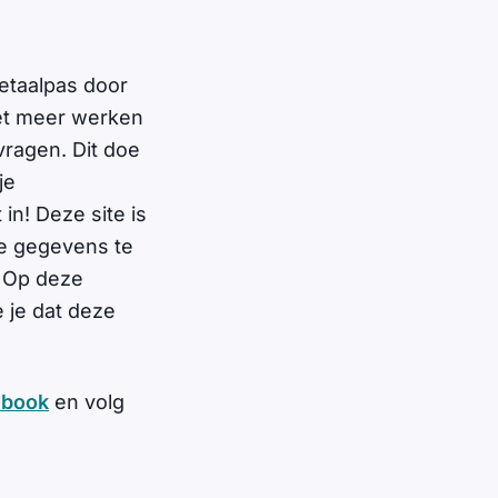
betaalpas door
et meer werken
vragen. Dit doe
je
in! Deze site is
ke gegevens te
. Op deze
 je dat deze
ebook
en volg