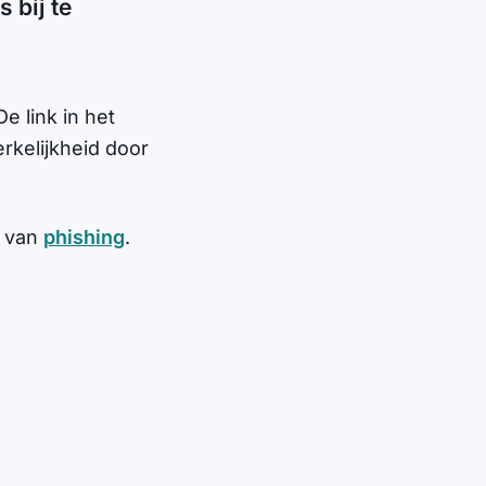
 bij te
e link in het
erkelijkheid door
n van
phishing
.