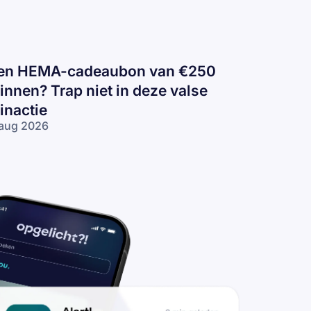
en HEMA-cadeaubon van €250
innen? Trap niet in deze valse
inactie
aug 2026
n
EMA-
deaubon
n €250
nnen?
ap niet in
ze valse
nactie