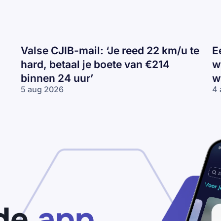
Valse CJIB-mail: ‘Je reed 22 km/u te
E
hard, betaal je boete van €214
w
binnen 24 uur’
w
5 aug 2026
4 
Valse
Ee
CJIB-
H
mail:
ca
‘Je
va
reed
wi
22
Tr
km/u
de
te
wi
hard,
betaal
je
de
app
boete
van