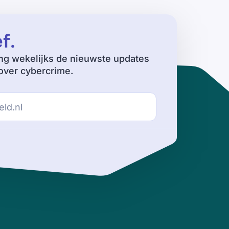
ef
.
ng wekelijks de nieuwste updates
ver cybercrime.