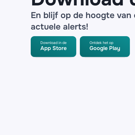
En blijf op de hoogte van
actuele alerts!
Download in de
Ontdek het op
App Store
Google Play