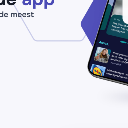
€214
binnen
 de meest
24
uur’