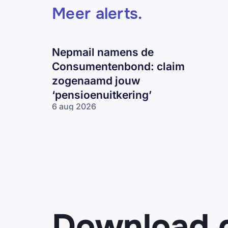
Meer alerts
.
Nepmail namens de
Consumentenbond: claim
zogenaamd jouw
‘pensioenuitkering’
6 aug 2026
Nepmail namens
de
Consumentenbond:
claim zogenaamd
jouw
‘pensioenuitkering’
Download 