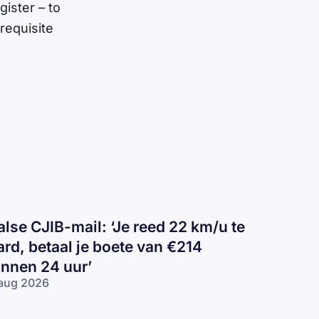
ister – to
requisite
alse CJIB-mail: ‘Je reed 22 km/u te
ard, betaal je boete van €214
innen 24 uur’
aug 2026
lse
IB-