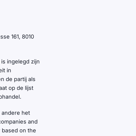
sse 161, 8010
is ingelegd zijn
it in
 de partij als
at op de lijst
phandel.
 andere het
s companies and
r based on the