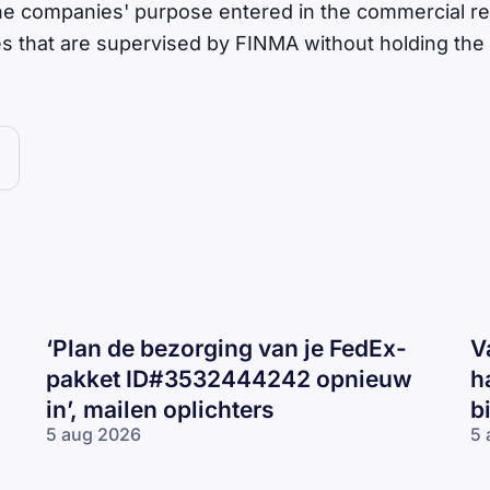
the companies' purpose entered in the commercial reg
es that are supervised by FINMA without holding the 
‘Plan de bezorging van je FedEx-
V
pakket ID#3532444242 opnieuw
h
in’, mailen oplichters
b
5 aug 2026
5 
‘Plan de
Va
bezorging van
CJ