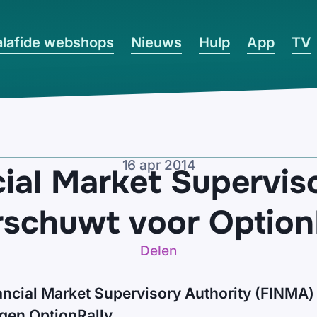
lafide webshops
Nieuws
Hulp
App
TV
16 apr 2014
ial Market Supervis
schuwt voor Option
Delen
ancial Market Supervisory Authority (FINMA
egen OptionRally.