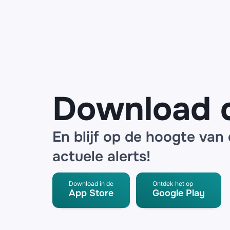
de
Consumentenbond:
claim zogenaamd
jouw
‘pensioenuitkering’
Download 
En blijf op de hoogte van
actuele alerts!
Download in de
Ontdek het op
App Store
Google Play