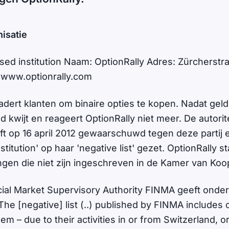
isatie
sed institution Naam: OptionRally Adres: Zürcherstra
 www.optionrally.com
dert klanten om binaire opties te kopen. Nadat geld 
kwijt en reageert OptionRally niet meer. De autorite
t op 16 april 2012 gewaarschuwd tegen deze partij en
titution' op haar 'negative list' gezet. OptionRally sta
en die niet zijn ingeschreven in de Kamer van Koo
ial Market Supervisory Authority FINMA geeft onder
The [negative] list (..) published by FINMA include
 – due to their activities in or from Switzerland, o