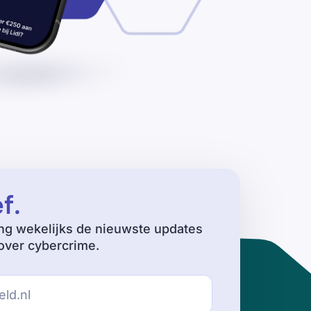
ef
.
ng wekelijks de nieuwste updates
ver cybercrime.