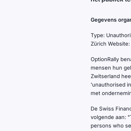
Gegevens organ
Type: Unauthori
Zürich Website:
OptionRally bena
mensen hun geld 
Zwitserland heef
'unauthorised ins
met onderneming
De Swiss Financ
volgende aan: "
persons who seem