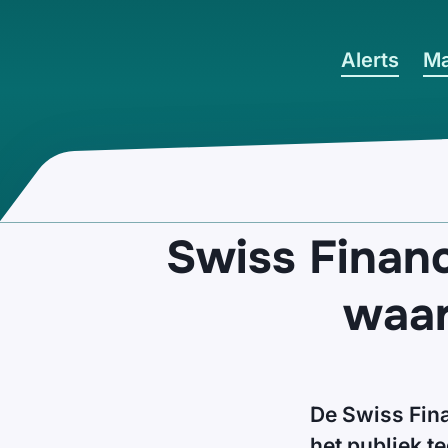
Ga naar hoofdinhoud
Alerts
Ma
Swiss Financ
waar
De Swiss Fin
het publiek t