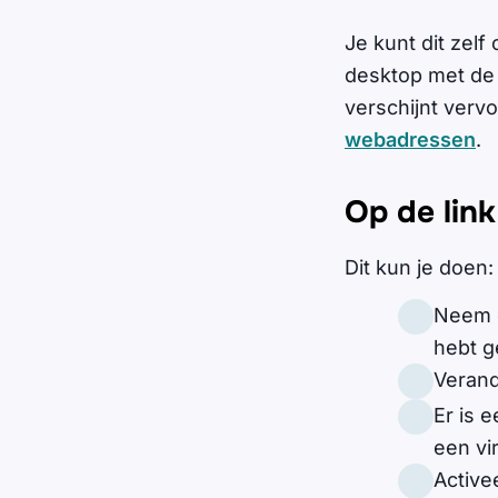
Je kunt dit zelf
desktop met de c
verschijnt vervo
webadressen
.
Op de link
Dit kun je doen:
Neem c
hebt g
Verand
Er is 
een vi
Active