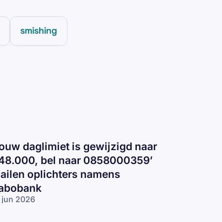
smishing
Jouw daglimiet is gewijzigd naar
48.000, bel naar 0858000359’
ailen oplichters namens
abobank
 jun 2026
ouw
glimiet is