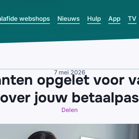
lafide webshops
Nieuws
Hulp
App
TV
7 mei 2026
nten opgelet voor va
over jouw betaalpas
Delen