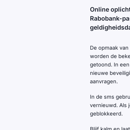
Online oplich
Rabobank-pas.
geldigheidsd
De opmaak van
worden de beke
getoond. In een
nieuwe beveilig
aanvragen.
In de sms gebru
vernieuwd. Als 
geblokkeerd.
Blijf kalm en laa