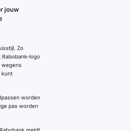
er jouw
e
sstijl. Zo
t Rabobank-logo
en wegens
 kunt
aalpassen worden
dige pas worden
 Rabobank meldt