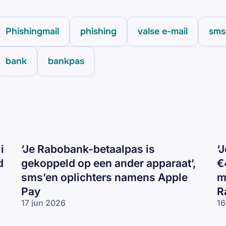
Phishingmail
phishing
valse e-mail
sms
bank
bankpas
i
‘Je Rabobank-betaalpas is
‘
d
gekoppeld op een ander apparaat’,
€
sms’en oplichters namens Apple
m
Pay
R
17 jun 2026
16
‘Je
‘J
Rabobank-
da