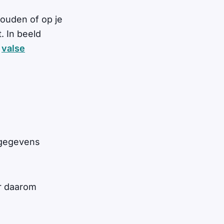
houden of op je
. In beeld
n
valse
)gegevens
r daarom