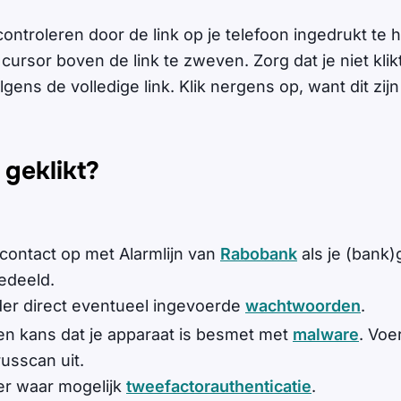
 controleren door de link op je telefoon ingedrukt te 
ursor boven de link te zweven. Zorg dat je niet klikt
lgens de volledige link. Klik nergens op, want dit zij
 geklikt?
ontact op met Alarmlijn van
Rabobank
als je (bank
edeeld.
er direct eventueel ingevoerde
wachtwoorden
.
een kans dat je apparaat is besmet met
malware
. Voe
russcan uit.
er waar mogelijk
tweefactorauthenticatie
.