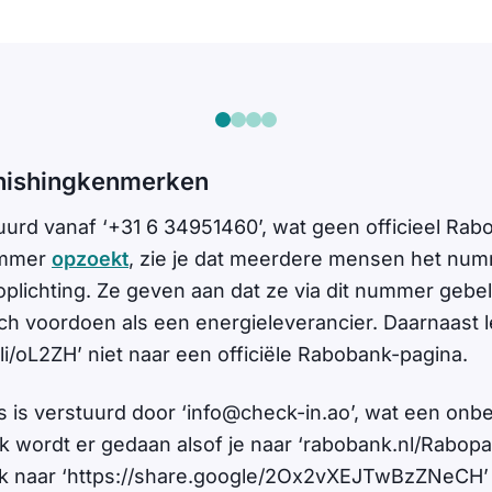
hishingkenmerken
uurd vanaf ‘+31 6 34951460’, wat geen officieel R
nummer
opzoekt
, zie je dat meerdere mensen het nu
oplichting. Ze geven aan dat ze via dit nummer gebel
ich voordoen als een energieleverancier. Daarnaast le
.li/oL2ZH’ niet naar een officiële Rabobank-pagina.
 is verstuurd door ‘
info@check-in.ao
’, wat een onb
ok wordt er gedaan alsof je naar ‘rabobank.nl/Rabopa
nlijk naar ‘https://share.google/2Ox2vXEJTwBzZNeCH’