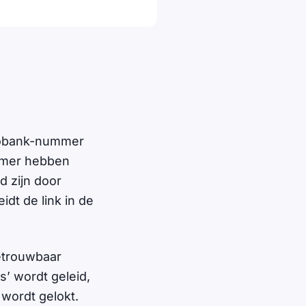
abobank-nummer
mmer hebben
d zijn door
idt de link in de
etrouwbaar
s’ wordt geleid,
 wordt gelokt.