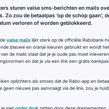
ters sturen valse sms-berichten en mails ov
 Zo zou de betaalpas ‘op de schop gaan’, d
atum verloren of worden geblokkeerd.
 de
valse mails
lijkt sterk op de officiële Rabobank-hui
nde blauwe en oranje kleuren gebruikt en wordt he
 van de mails staat dat je je oude pas moet inlever
ingsnormen en dat je via een link een gratis bankpas
iken oplichters als smoes dat de Rabo-app en bet
je geen nieuwe pas aanvraagt via de link, zou je hui
t je niet
onder druk
zetten door deze dreigementen.