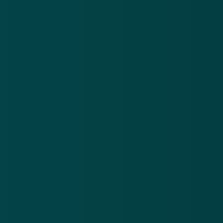
updates en waarschuwingen over cybercrime.
E-mailadres
Over
Contact
Privacy statement
App
Algemene voorwaarden
Cookies