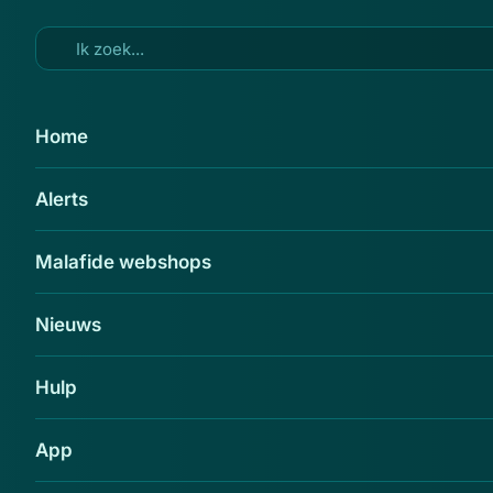
Ga naar hoofdinhoud
28 okt 2015
Home
Praxis waarschuwt voor
Alerts
nepactie
Delen
Malafide webshops
Nieuws
Hulp
App