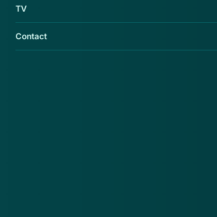
TV
Contact
De Praxis waarschuwt voor mails uit naam van
de bouwmarkt waarin staat dat de ontvanger
een prijs heeft gewonnen.
Praxis benadrukt op de website dat het bedrijf niks
met deze 'winactie' te maken heeft. Er zijn meer mails
over gewonnen prijzen in omloop. Echter heb je
(nog) niks gewonnen, maar zit je na het invullen van
je gegevens vast aan een sms-abonnement.
Meer alerts
.