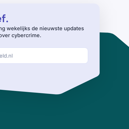
ef
.
ng wekelijks de nieuwste updates
ver cybercrime.