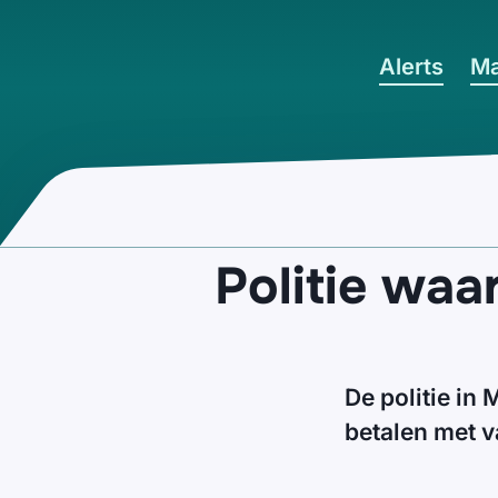
Ga naar hoofdinhoud
Alerts
Ma
Politie waa
De politie in
betalen met v