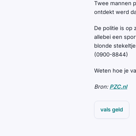
Twee mannen pro
ontdekt werd dat
De politie is o
allebei een spor
blonde stekeltj
(0900-8844)
Weten hoe je va
Bron:
PZC.nl
vals geld