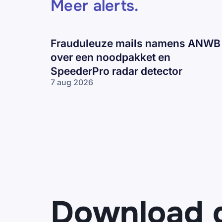
Meer alerts
.
Frauduleuze mails namens ANWB
over een noodpakket en
SpeederPro radar detector
7 aug 2026
Frauduleuze
mails
namens
ANWB over
een
noodpakket
en
SpeederPro
radar
detector
Download 