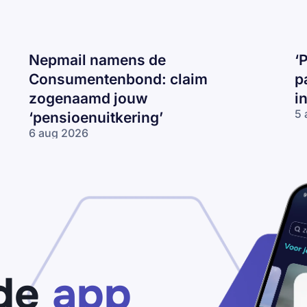
Nepmail namens de
‘
Consumentenbond: claim
p
zogenaamd jouw
i
5 
‘pensioenuitkering’
‘P
6 aug 2026
be
Nepmail namens
je
de
I
Consumentenbond:
op
claim zogenaamd
ma
jouw
op
‘pensioenuitkering’
de
app