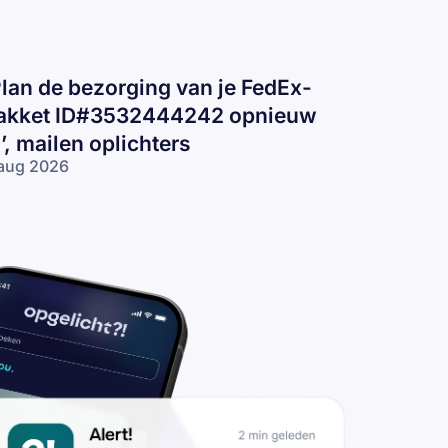
Plan de bezorging van je FedEx-
akket ID#3532444242 opnieuw
n’, mailen oplichters
aug 2026
lan de
zorging van
 FedEx-pakket
D#3532444242
nieuw in’,
ilen
lichters