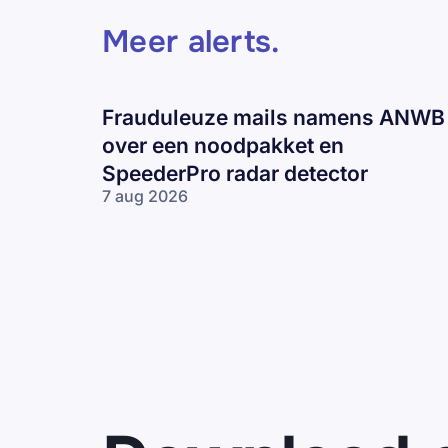
Meer alerts
.
Frauduleuze mails namens ANWB
over een noodpakket en
SpeederPro radar detector
7 aug 2026
Frauduleuze
mails
namens
ANWB over
een
noodpakket
en
SpeederPro
radar
detector