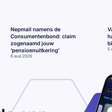
Nepmail namens de
V
Consumentenbond: claim
h
zogenaamd jouw
b
5 
‘pensioenuitkering’
Va
6 aug 2026
CJ
Nepmail namens
ma
de
‘J
Consumentenbond:
re
claim zogenaamd
2
jouw
km
‘pensioenuitkering’
te
ha
be
je
bo