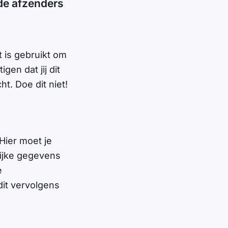
 de afzenders
t is gebruikt om
gen dat jij dit
ht. Doe dit niet!
 Hier moet je
lijke gegevens
e
dit vervolgens