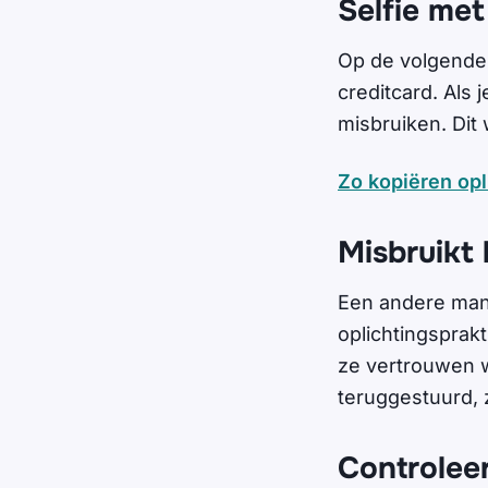
Selfie met
Op de volgende p
creditcard. Als 
misbruiken. Dit
Zo kopiëren opl
Misbruikt 
Een andere mani
oplichtingsprak
ze vertrouwen w
teruggestuurd, 
Controleer