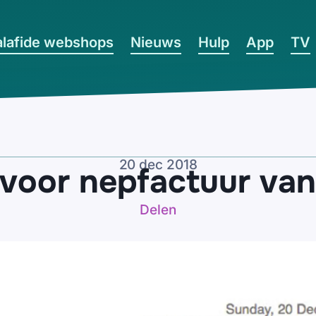
lafide webshops
Nieuws
Hulp
App
TV
20 dec 2018
voor nepfactuur van
Delen