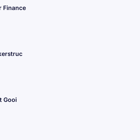
r Finance
kerstruc
t Gooi