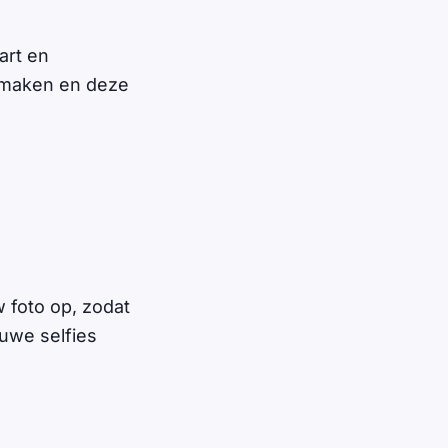
art en
 namaken en deze
w foto op, zodat
euwe selfies