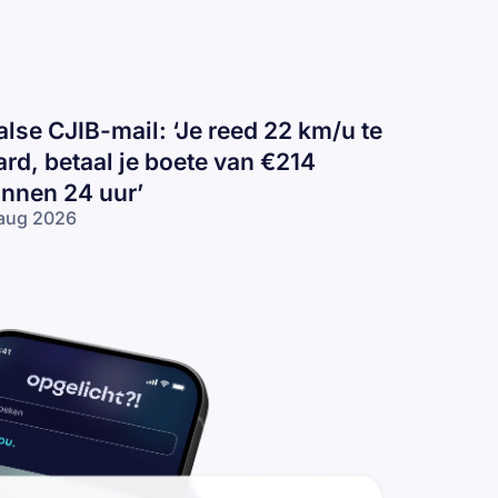
alse CJIB-mail: ‘Je reed 22 km/u te
ard, betaal je boete van €214
innen 24 uur’
aug 2026
lse
IB-
il:
e
ed
2
/u
rd,
taal
ete