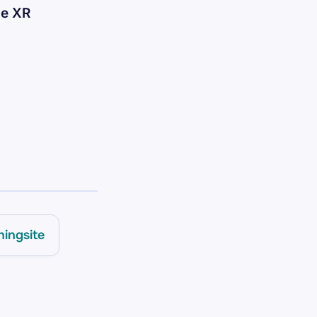
ne XR
hingsite