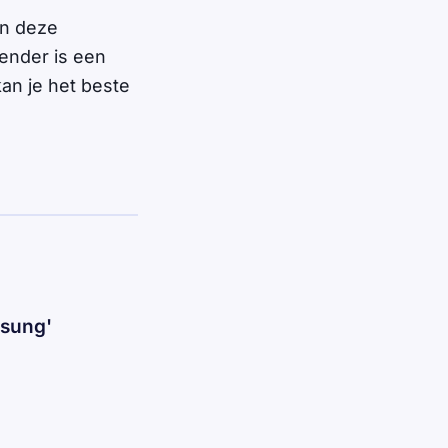
an deze
zender is een
kan je het beste
msung'