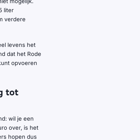
iet mogelijk.
liter
m verdere
el levens het
md dat het Rode
t kunt opvoeren
g tot
: wil je een
ro over, is het
ters hopen dus