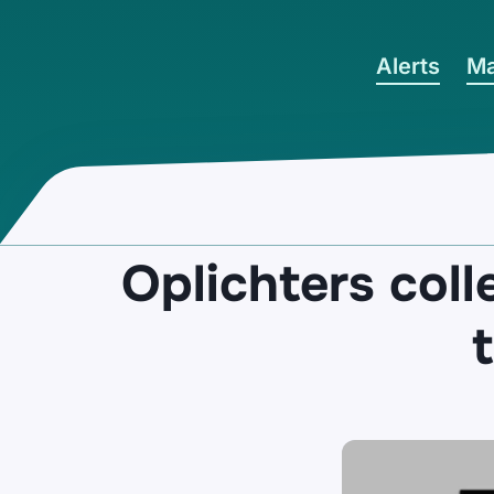
Ga naar hoofdinhoud
Alerts
Ma
Oplichters coll