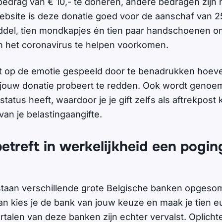
edrag van € 10,- te doneren, andere bedragen zijn n
bsite is deze donatie goed voor de aanschaf van 25 
ddel, tien mondkapjes én tien paar handschoenen o
n het coronavirus te helpen voorkomen.
t op de emotie gespeeld door te benadrukken hoeve
 jouw donatie probeert te redden. Ook wordt genoe
tatus heeft, waardoor je je gift zelfs als aftrekpos
 van je belastingaangifte.
betreft in werkelijkheid een pogin
taan verschillende grote Belgische banken opgesomd
an kies je de bank van jouw keuze en maak je tien eu
ortalen van deze banken zijn echter vervalst. Oplich