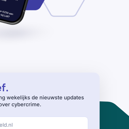
ef
.
ng wekelijks de nieuwste updates
ver cybercrime.