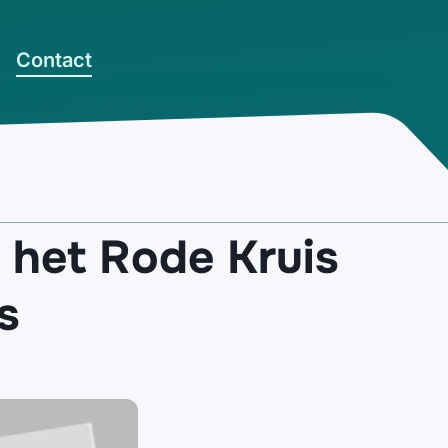
Contact
n het Rode Kruis
s