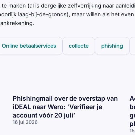
t te maken (al is dergelijke zelfverrijking naar aanlei
orlijk laag-bij-de-gronds), maar willen als het even
bankrekening.
Online betaalservices
collecte
phishing
Phishingmail over de overstap van
A
iDEAL naar Wero: 'Verifieer je
b
account vóór 20 juli’
g
16 jul 2026
p
Phishingmail
15
over de