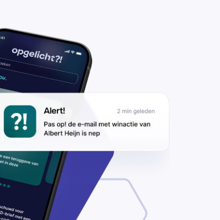
hteraf
ijven betalen
t
taaldienst
arna? Wees
waarschuwd
or deze
ishingmail