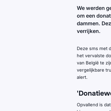
We werden ge
om een donati
dammen. Deze 
verrijken.
Deze sms met de
het vervalste do
van België te zi
vergelijkbare tr
alert.
'Donatiewe
Opvallend is da