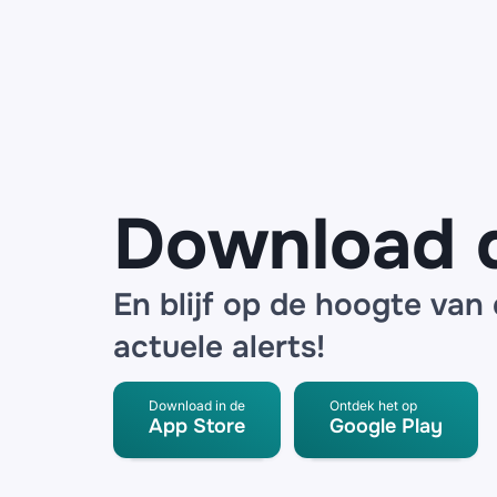
Odido in
omloop:
‘Vriendelijke
herinnering
over je
factuur van
juli’
Download 
En blijf op de hoogte van
actuele alerts!
Download in de
Ontdek het op
App Store
Google Play