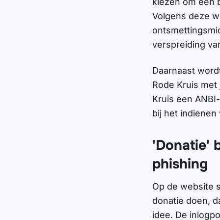
kiezen om een b
Volgens deze we
ontsmettingsmi
verspreiding va
Daarnaast word
Rode Kruis met
Kruis een ANBI-s
bij het indienen
'Donatie' 
phishing
Op de website s
donatie doen, d
idee. De inlogp