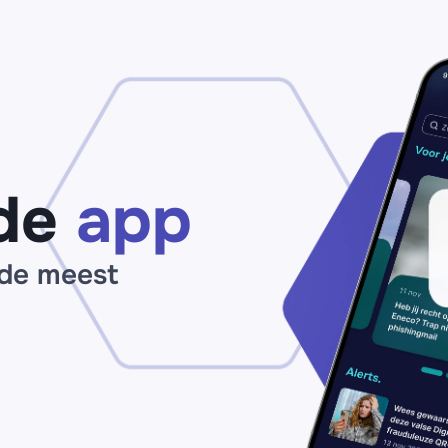
Ac
overstap
bl
van iDEAL
me
naar Wero:
be
'Verifieer je
Kl
account
ge
vóór 20 juli’
vo
ph
de
app
 de meest