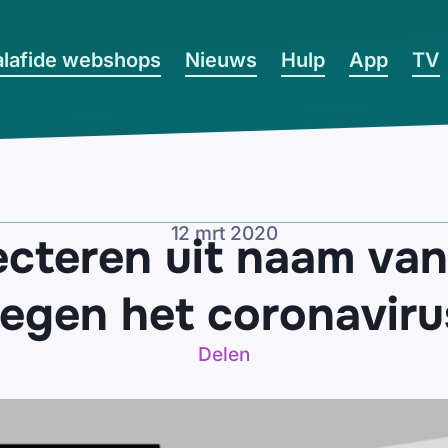
lafide webshops
Nieuws
Hulp
App
TV
12 mrt 2020
ecteren uit naam va
tegen het coronaviru
Delen