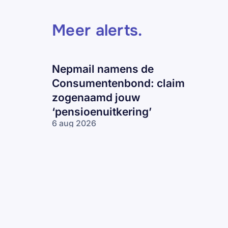
Meer alerts
.
Nepmail namens de
Consumentenbond: claim
zogenaamd jouw
‘pensioenuitkering’
6 aug 2026
Nepmail namens
de
Consumentenbond:
claim zogenaamd
jouw
‘pensioenuitkering’