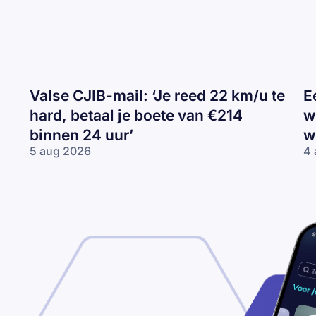
Valse CJIB-mail: ‘Je reed 22 km/u te
E
hard, betaal je boete van €214
w
binnen 24 uur’
w
5 aug 2026
4 
Valse
Ee
CJIB-
H
mail:
ca
‘Je
va
reed
wi
22
Tr
km/u
de
te
wi
hard,
betaal
je