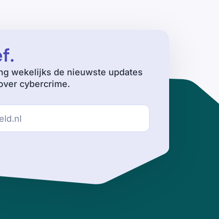
ef
.
ng wekelijks de nieuwste updates
ver cybercrime.