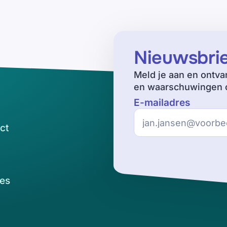
Nieuwsbri
Meld je aan en ontva
en waarschuwingen o
E-mailadres
ct
es