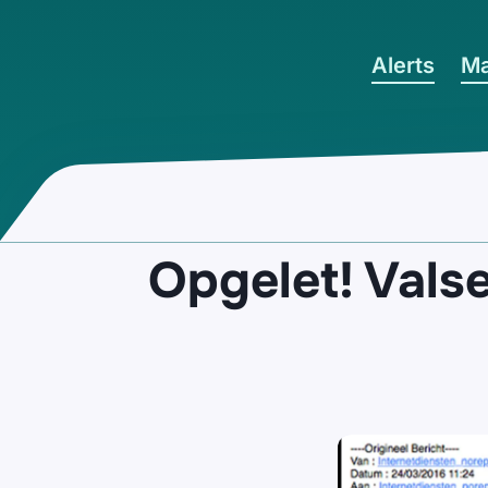
Ga naar hoofdinhoud
Alerts
Ma
Opgelet! Vals