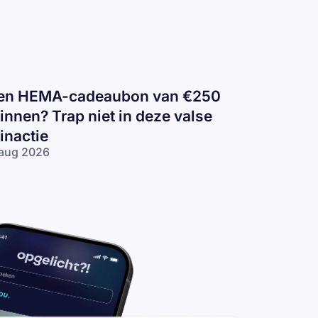
en HEMA-cadeaubon van €250
innen? Trap niet in deze valse
inactie
aug 2026
n
EMA-
deaubon
n €250
nnen?
ap niet in
ze valse
nactie