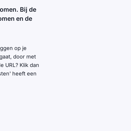
komen. Bij de
komen en de
oggen op je
gaat, door met
de URL? Klik dan
sten' heeft een