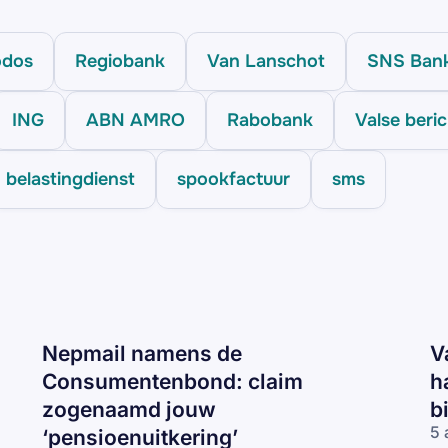
odos
Regiobank
Van Lanschot
SNS Ban
ING
ABN AMRO
Rabobank
Valse beri
belastingdienst
spookfactuur
sms
Nepmail namens de
V
Consumentenbond: claim
h
zogenaamd jouw
b
5 
‘pensioenuitkering’