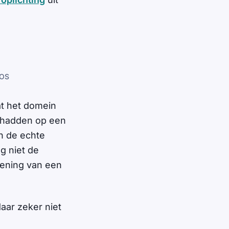
ROS
at het domein
n hadden op een
n de echte
g niet de
kening van een
aar zeker niet