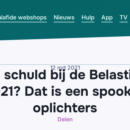
lafide webshops
Nieuws
Hulp
App
TV
12 mrt 2021
schuld bij de Belast
21? Dat is een spook
oplichters
Delen