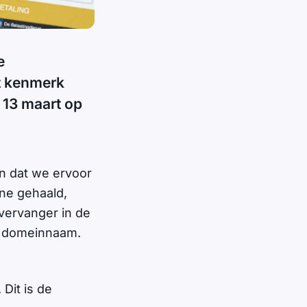
e
t kenmerk
 13 maart op
en dat we ervoor
ine gehaald,
vervanger in de
re domeinnaam.
Dit is de