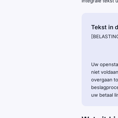
integrale tekst 
Tekst in 
[BELASTIN
Uw opensta
niet voldaa
overgaan to
beslagproce
uw betaal l