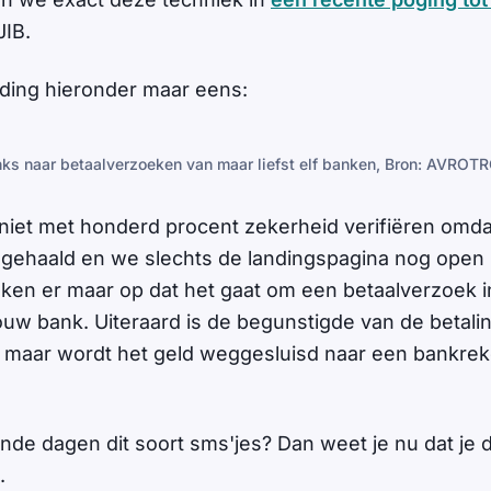
JIB.
lding hieronder maar eens:
nks naar betaalverzoeken van maar liefst elf banken, Bron: AVROT
iet met honderd procent zekerheid verifiëren omd
 is gehaald en we slechts de landingspagina nog ope
eken er maar op dat het gaat om een betaalverzoek i
uw bank. Uiteraard is de begunstigde van de betalin
, maar wordt het geld weggesluisd naar een bankre
nde dagen dit soort sms'jes? Dan weet je nu dat je d
.