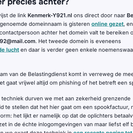
er precies achter?
ijst de link
Kenmerk-Y921.nl
ons direct door naar
Be
stgenoemde domeinnaam is gisteren
online gezet
, e
 contactpersoon achter het domein valt te bereiken 
192@mail.com
. Het tweede domein is eveneens
de lucht
en daar is verder geen enkele noemenswaar
naam van de Belastingdienst komt in verreweg de mee
 gaat vrijwel altijd om phishing of het betreft een 
e techniek durven we met aan zekerheid grenzende
id te stellen dat het hier gaat om een spookfactuur, 
rm: het lijkt er namelijk op dat de oplichters betaa
et in de échte inlogomgevingen van maar liefst elf 
n we exact deze techniek in
een recente poging tot