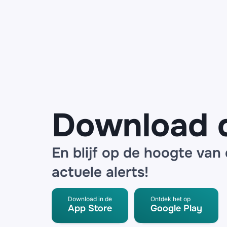
Frauduleuze
mails
namens
ANWB over
een
noodpakket
en
SpeederPro
radar
detector
Download 
En blijf op de hoogte van
actuele alerts!
Download in de
Ontdek het op
App Store
Google Play