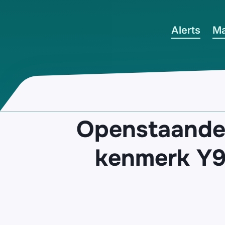
Ga naar hoofdinhoud
Alerts
Ma
Openstaande 
kenmerk Y9