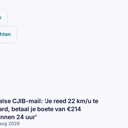
k
chten
alse CJIB-mail: ‘Je reed 22 km/u te
ard, betaal je boete van €214
innen 24 uur’
aug 2026