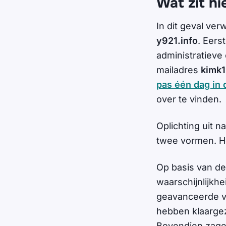
Wat zit hi
In dit geval verw
y921.info
. Eer
administratieve
mailadres
kimk
pas één dag in 
over te vinden.
Oplichting uit 
twee vormen. Het
Op basis van d
waarschijnlijkhe
geavanceerde vo
hebben klaargez
Bovendien zage