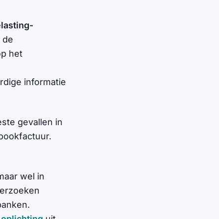
lasting-
n de
op het
dige informatie
ste gevallen in
spookfactuur.
maar wel in
lverzoeken
banken.
 oplichting
uit