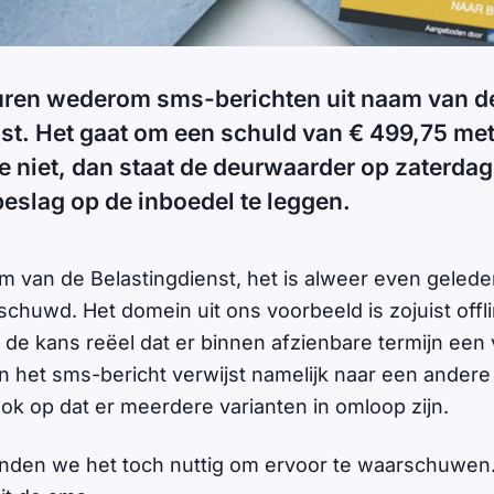
turen wederom sms-berichten uit naam van d
nst. Het gaat om een schuld van € 499,75 me
je niet, dan staat de deurwaarder op zaterdag
eslag op de inboedel te leggen.
m van de Belastingdienst, het is alweer even geled
huwd. Het domein uit ons voorbeeld is zojuist offl
de kans reëel dat er binnen afzienbare termijn een 
k in het sms-bericht verwijst namelijk naar een ande
 ook op dat er meerdere varianten in omloop zijn.
nden we het toch nuttig om ervoor te waarschuwen. 