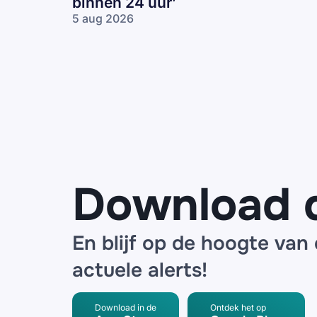
binnen 24 uur’
5 aug 2026
Valse
CJIB-
mail:
‘Je
reed
22
km/u
te
hard,
betaal
je
Download 
boete
van
€214
binnen
En blijf op de hoogte van
24
uur’
actuele alerts!
Download in de
Ontdek het op