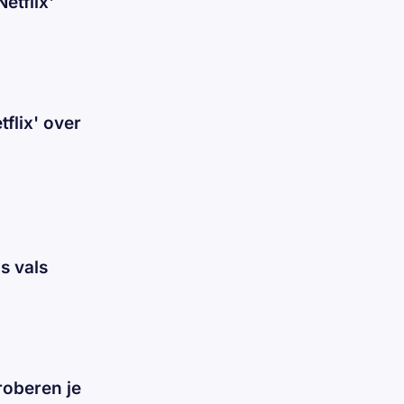
etflix'
flix' over
s vals
roberen je