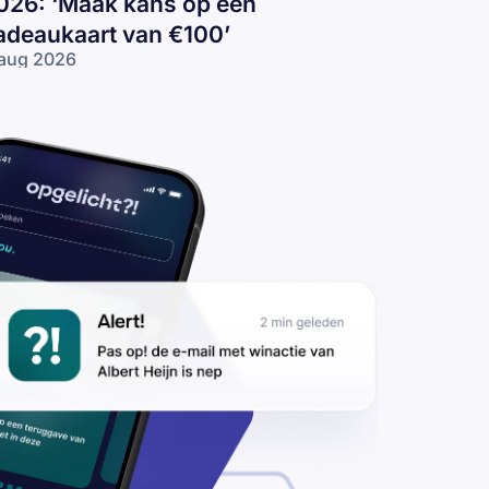
026: ‘Maak kans op een
adeaukaart van €100’
aug 2026
ishingmail
amens
meentelijke
ergie
iling 2026:
aak kans
 een
deaukaart
n €100’