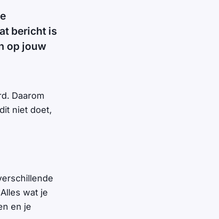
je
t bericht is
jn op jouw
erd. Daarom
dit niet doet,
 verschillende
Alles wat je
en en je