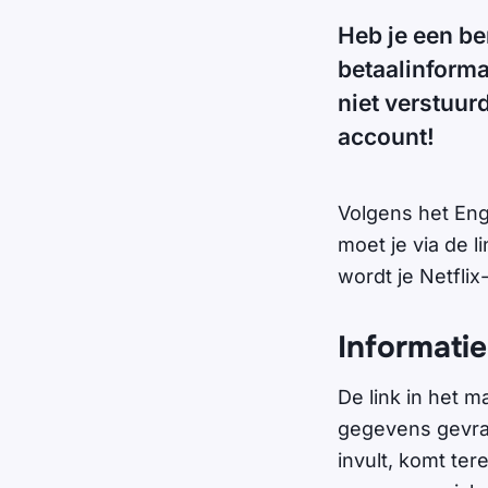
Heb je een ber
betaalinforma
niet verstuurd
account!
Volgens het Enge
moet je via de li
wordt je Netflix
Informatie
De link in het m
gegevens gevraa
invult, komt ter