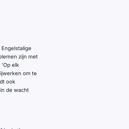
 Engelstalige
blemen zijn met
. 'Op elk
 bijwerken om te
rdt ook
in de wacht