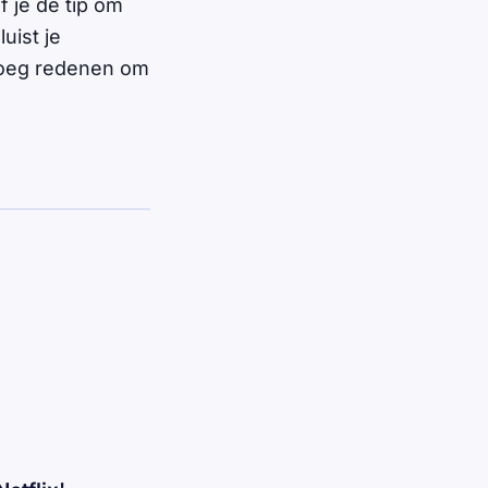
f je de tip om
uist je
enoeg redenen om