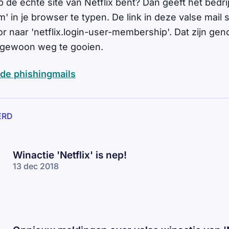
 op de echte site van Netflix bent? Dan geeft het bedrij
' in je browser te typen. De link in deze valse mail sl
or naar 'netflix.login-user-membership'. Dat zijn g
 gewoon weg te gooien.
de phishingmails
ERD
Winactie 'Netflix' is nep!
13 dec 2018