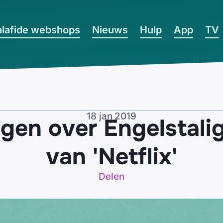
lafide webshops
Nieuws
Hulp
App
TV
18 jan 2019
gen over Engelstalig
van 'Netflix'
Delen