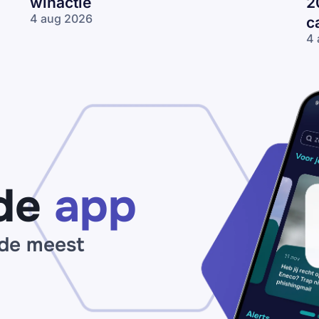
winactie
2
4 aug 2026
c
Een
4 
HEMA-
Ph
cadeaubon
n
van €250
Ge
winnen?
En
Trap niet in
Pe
deze valse
‘M
winactie
op
ca
va
de
app
 de meest