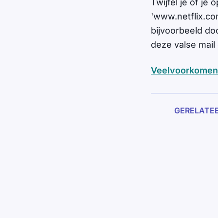
Twijfel je of je
'www.netflix.com
bijvoorbeeld do
deze valse mail
Veelvoorkomen
GERELATE