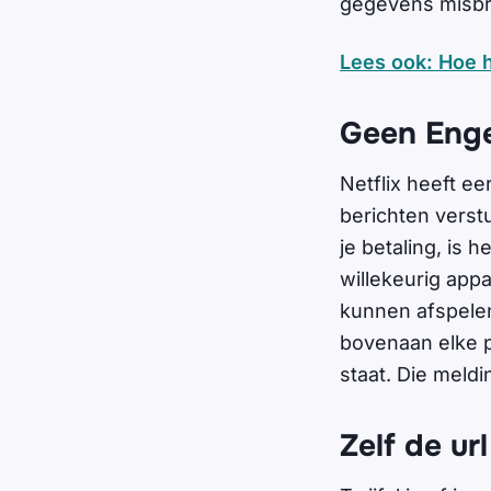
gegevens misbr
Lees ook: Hoe h
Geen Enge
Netflix heeft ee
berichten verst
je betaling, is h
willekeurig appa
kunnen afspelen
bovenaan elke p
staat. Die meldi
Zelf de ur