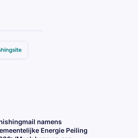
shingsite
hishingmail namens
emeentelijke Energie Peiling