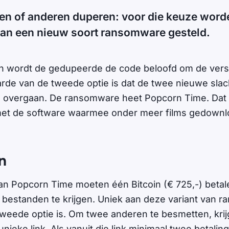
len of anderen duperen: voor die keuze word
van een nieuw soort ransomware gesteld.
en wordt de gedupeerde de code beloofd om de versl
rde van de tweede optie is dat de twee nieuwe slach
n overgaan. De ransomware heet Popcorn Time. Dat 
met de software waarmee onder meer films gedown
n
n Popcorn Time moeten één Bitcoin (€ 725,-) beta
 bestanden te krijgen. Uniek aan deze variant van 
tweede optie is. Om twee anderen te besmetten, krij
unieke link. Als vanuit die link minimaal twee betali