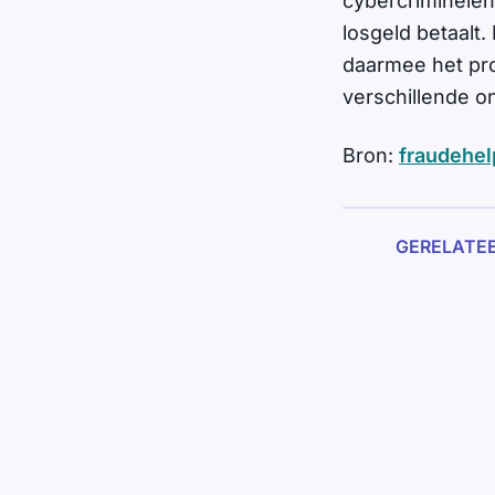
cybercriminelen
losgeld betaalt.
daarmee het pr
verschillende o
Bron:
fraudehel
GERELATE