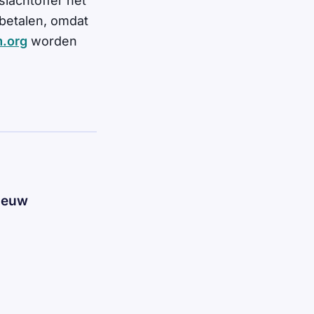
lachtoffer het
 betalen, omdat
.org
worden
nieuw