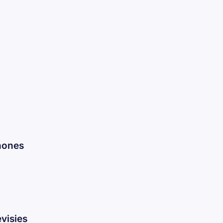
hones
visies