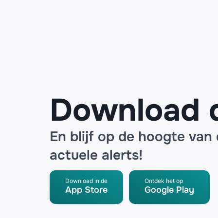
Heb jij
beveiligingssoftware
van McAfee? Let op
voor deze
phishingmail over
verlopen
bescherming
Download 
En blijf op de hoogte van
actuele alerts!
Download in de
Ontdek het op
App Store
Google Play