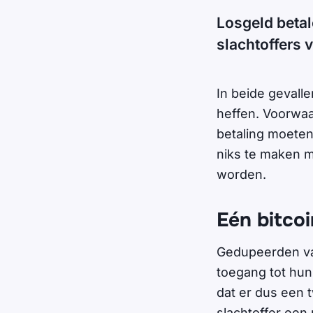
Losgeld beta
slachtoffers 
In beide gevall
heffen. Voorwaa
betaling moete
niks te maken 
worden.
Eén bitcoi
Gedupeerden va
toegang tot hun
dat er dus een 
slachtoffer een 