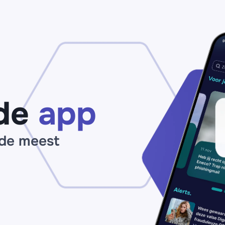
op
Valse mails
ph
van onder
(g
meer de
be
Belastingdienst
en het CJIB in
omloop met
(mogelijk)
gevaarlijke
bijlagen
de
app
 de meest