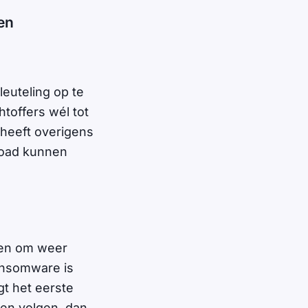
en
euteling op te
toffers wél tot
heeft overigens
load kunnen
len om weer
ransomware is
gt het eerste
ngen volgen, dan