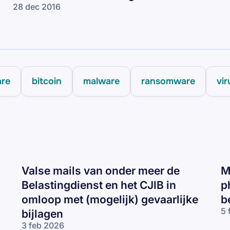
28 dec 2016
are
bitcoin
malware
ransomware
vir
Valse mails van onder meer de
M
Belastingdienst en het CJIB in
p
omloop met (mogelijk) gevaarlijke
b
5 
bijlagen
Mc
3 feb 2026