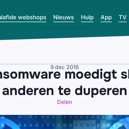
lafide webshops
Nieuws
Hulp
App
TV
9 dec 2016
nsomware moedigt sl
anderen te duperen
Delen