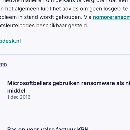
 nieuwe manieren om de kans te vergroten dat een s
 In het algemeen luidt het advies om geen losgeld te
obleem in stand wordt gehouden. Via
nomoreransom
ntsleutelcodes beschikbaar gesteld.
pdesk.nl
ERD
Microsoftbellers gebruiken ransomware als 
middel
1 dec 2016
Pas op voor valse factuur KPN