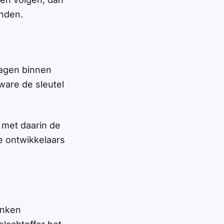
anden.
dagen binnen
ware de sleutel
 met daarin de
he ontwikkelaars
enken