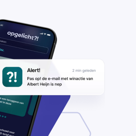
gelet voor
ishingmails over
ratis)
schermingspakket