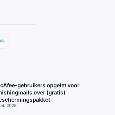
us
cAfee-gebruikers opgelet voor
hishingmails over (gratis)
eschermingspakket
feb 2025
Afee-gebruikers