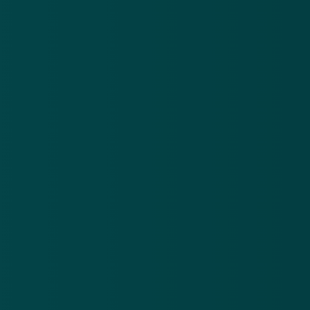
Google Play
Nieuwsbrief
.
Meld je aan en ontvang wekelijks de nieuwste
updates en waarschuwingen over cybercrime.
E-mailadres
Over
Contact