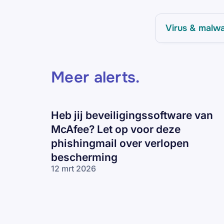
Virus & malw
Meer alerts
.
Heb jij beveiligingssoftware van
McAfee? Let op voor deze
phishingmail over verlopen
bescherming
12 mrt 2026
Heb jij
beveiligingssoftware
van McAfee? Let op
voor deze
phishingmail over