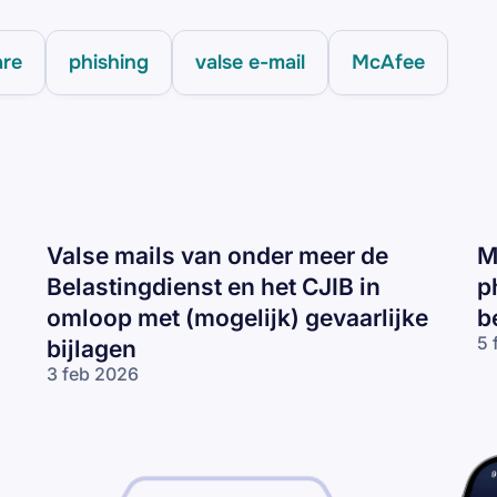
are
phishing
valse e-mail
McAfee
Valse mails van onder meer de
M
Belastingdienst en het CJIB in
p
omloop met (mogelijk) gevaarlijke
b
5 
bijlagen
Mc
3 feb 2026
op
Valse mails
ph
van onder
(g
meer de
be
Belastingdienst
en het CJIB in