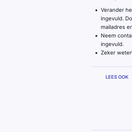
Verander h
ingevuld. D
mailadres e
Neem contact
ingevuld.
Zeker weten
LEES OOK