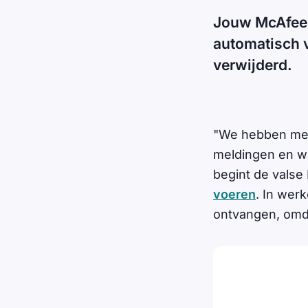
Jouw McAfee-l
automatisch 
verwijderd.
"We hebben mee
meldingen en w
begint de valse
voeren
. In wer
ontvangen, omda