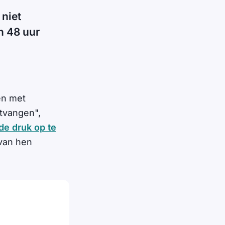
 niet
n 48 uur
en met
tvangen",
de druk op te
 van hen