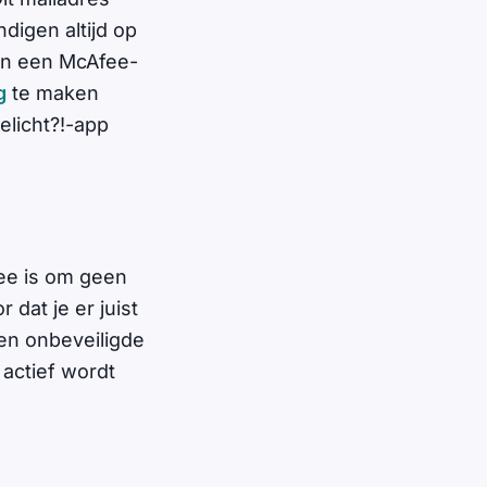
digen altijd op
van een McAfee-
g
te maken
elicht?!-app
dee is om geen
dat je er juist
 een onbeveiligde
 actief wordt