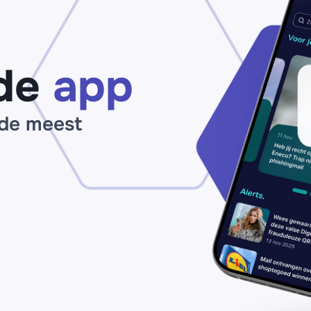
omloop met
(mogelijk)
gevaarlijke
bijlagen
de
app
 de meest