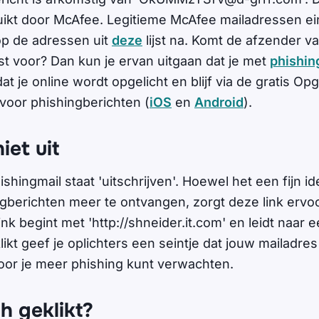
uikt door McAfee. Legitieme McAfee mailadressen ein
op de adressen uit
deze
lijst na. Komt de afzender 
lijst voor? Dan kun je ervan uitgaan dat je met
phishin
t je online wordt opgelicht en blijf via de gratis Opg
oor phishingberichten (
iOS
en
Android
).
niet uit
hingmail staat 'uitschrijven'. Hoewel het een fijn i
berichten meer te ontvangen, zorgt deze link ervoor 
link begint met 'http://shneider.it.com' en leidt naar
klikt geef je oplichters een seintje dat jouw mailadres
oor je meer phishing kunt verwachten.
h geklikt?