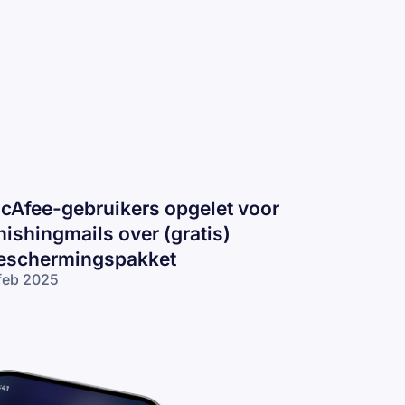
cAfee-gebruikers opgelet voor
hishingmails over (gratis)
eschermingspakket
feb 2025
Afee-gebruikers
gelet voor
ishingmails over
ratis)
schermingspakket