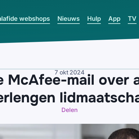
lafide webshops
Nieuws
Hulp
App
TV
7 okt 2024
e McAfee-mail over 
erlengen lidmaatsch
Delen