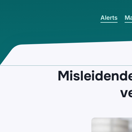
Ga naar hoofdinhoud
Alerts
Ma
Misleidend
v