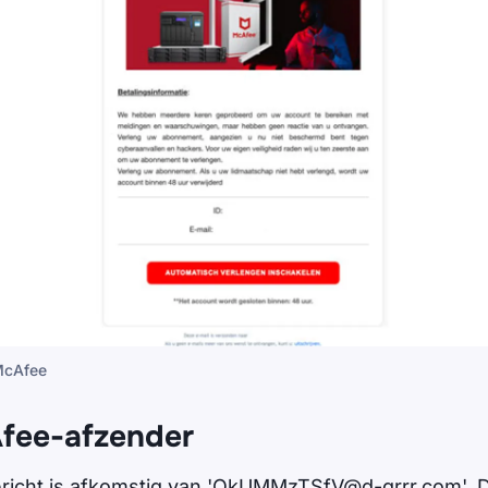
McAfee
fee-afzender
icht is afkomstig van '
OkUMMzTSfV@d-grrr.com
'. 