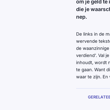
om je geld te 
die je waarsch
nep.
De links in de 
wervende tekste
de waanzinnige 
verdiend'. Val 
inhoudt, wordt n
te gaan. Want d
waar te zijn. En
GERELATE