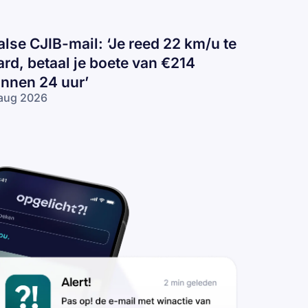
alse CJIB-mail: ‘Je reed 22 km/u te
ard, betaal je boete van €214
innen 24 uur’
aug 2026
lse
IB-
il:
e
ed
2
/u
rd,
taal
ete
n
14
nnen