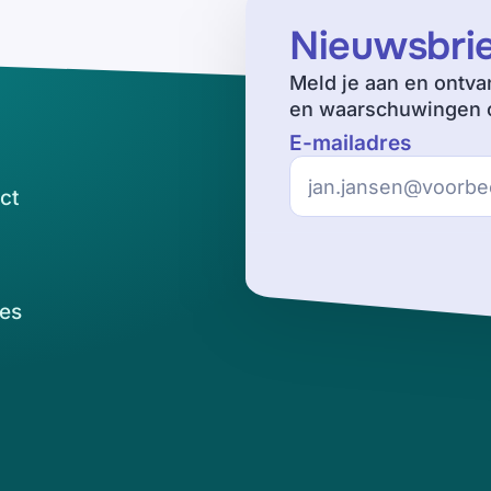
Nieuwsbri
Meld je aan en ontva
en waarschuwingen o
E-mailadres
ct
es