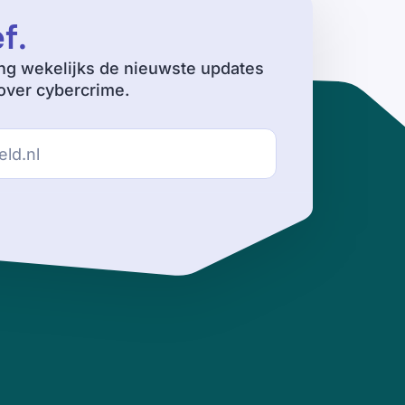
ef
.
ng wekelijks de nieuwste updates
ver cybercrime.