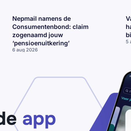
Nepmail namens de
V
Consumentenbond: claim
h
zogenaamd jouw
b
5 
‘pensioenuitkering’
Va
6 aug 2026
CJ
Nepmail namens
ma
de
‘J
Consumentenbond:
re
claim zogenaamd
2
jouw
km
‘pensioenuitkering’
te
ha
be
je
de
app
bo
va
€2
bi