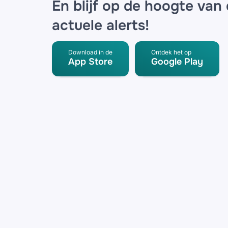
En blijf op de hoogte van
actuele alerts!
Download in de
Ontdek het op
App Store
Google Play