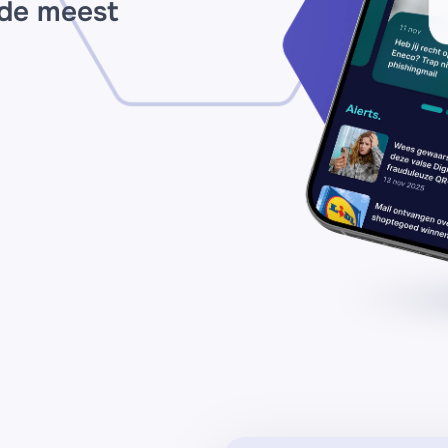
 de meest
2
uu