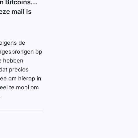
n Bitcoins...
eze mail is
Volgens de
 ingesprongen op
ee hebben
dat precies
idee om hierop in
veel te mooi om
.