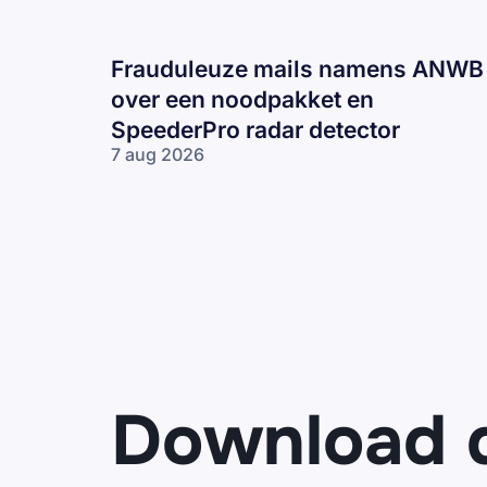
Frauduleuze mails namens ANWB
over een noodpakket en
SpeederPro radar detector
7 aug 2026
Frauduleuze
mails
namens
ANWB over
een
noodpakket
en
SpeederPro
radar
detector
Download 