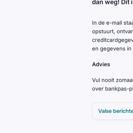
dan weg! Dit 
In de e-mail sta
opstuurt, ontva
creditcardgegeve
en gegevens in
Advies
Vul nooit zomaa
over bankpas-p
Valse bericht