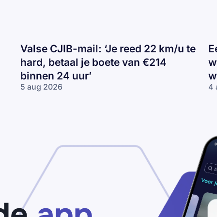
Valse CJIB-mail: ‘Je reed 22 km/u te
E
hard, betaal je boete van €214
w
binnen 24 uur’
w
5 aug 2026
4 
Valse
Ee
CJIB-
H
mail:
ca
‘Je
va
reed
wi
22
Tr
km/u
de
te
wi
hard,
betaal
je
de
app
boete
van