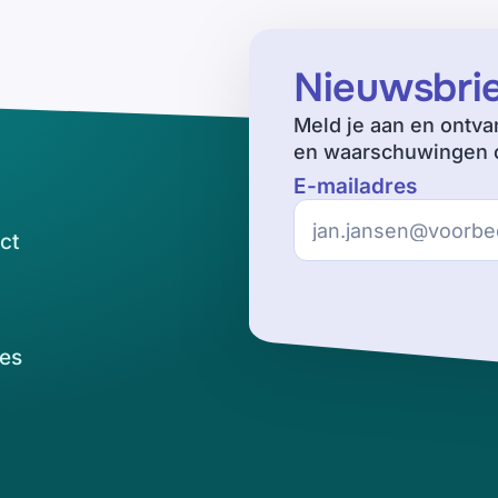
Nieuwsbri
Meld je aan en ontva
en waarschuwingen o
E-mailadres
ct
es