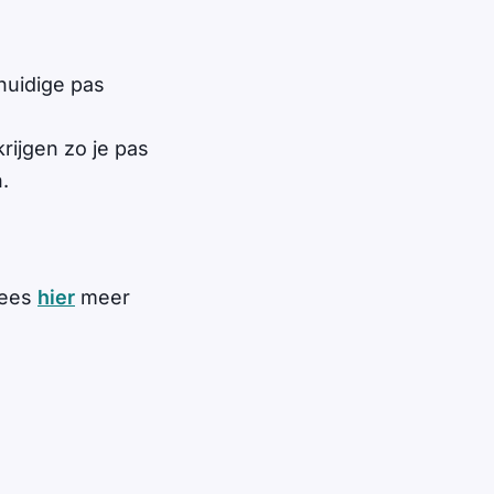
 huidige pas
rijgen zo je pas
.
Lees
hier
meer