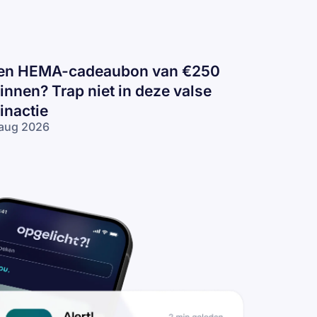
en HEMA-cadeaubon van €250
innen? Trap niet in deze valse
inactie
aug 2026
n
EMA-
deaubon
n €250
nnen?
ap niet in
ze valse
nactie