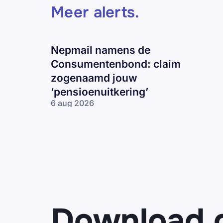
Meer alerts
.
Nepmail namens de
Consumentenbond: claim
zogenaamd jouw
‘pensioenuitkering’
6 aug 2026
Nepmail namens
de
Consumentenbond:
claim zogenaamd
jouw
‘pensioenuitkering’
Download 