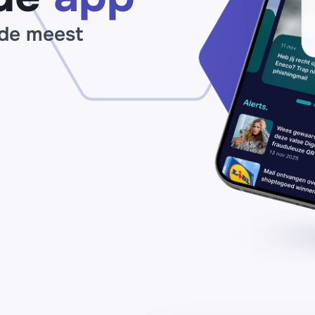
€214
binnen
 de meest
24
uur’