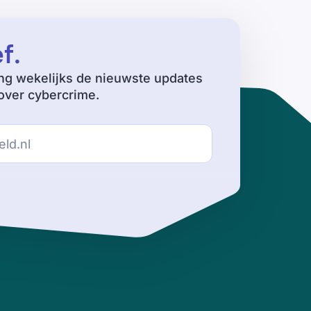
ef
.
ng wekelijks de nieuwste updates
ver cybercrime.