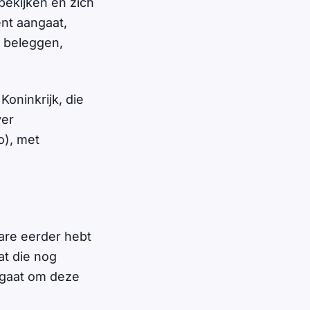
bekijken en zich
nt aangaat,
e beleggen,
oninkrijk, die
ver
o), met
ware eerder hebt
at die nog
t gaat om deze