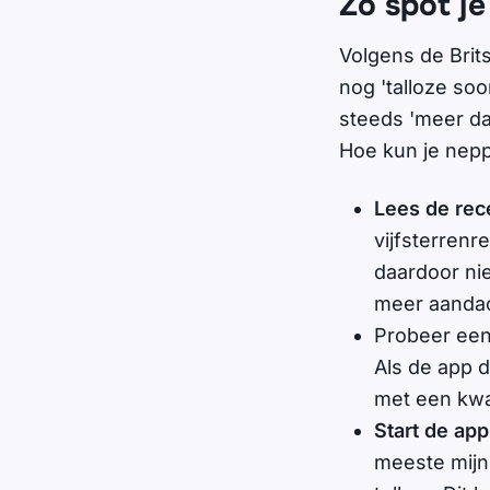
Zo spot je
Volgens de Brit
nog 'talloze so
steeds 'meer da
Hoe kun je nep
Lees de rec
vijfsterrenr
daardoor nie
meer aandac
Probeer een
Als de app d
met een kw
Start de ap
meeste mijn