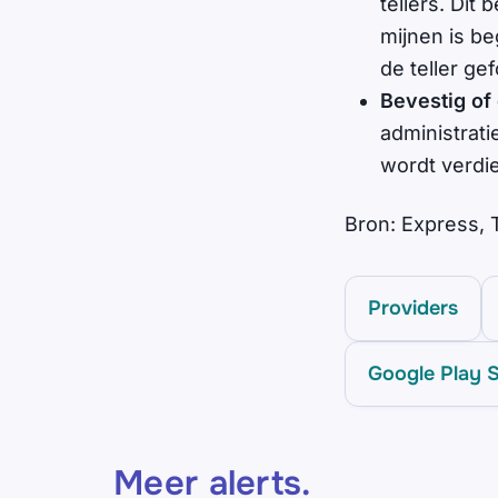
tellers. Dit
mijnen is b
de teller ge
Bevestig of
administrati
wordt verdi
Bron: Express, 
Providers
Google Play 
Meer alerts
.