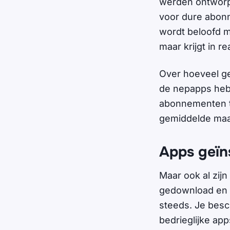
werden ontworpe
voor dure abon
wordt beloofd m
maar krijgt in re
Over hoeveel ge
de nepapps heb
abonnementen t
gemiddelde maan
Apps geïns
Maar ook al zijn
gedownload en o
steeds. Je besc
bedrieglijke ap