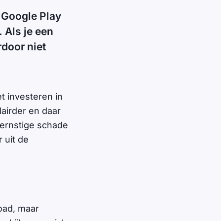
e Google Play
 Als je een
rdoor niet
t investeren in
airder en daar
 ernstige schade
 uit de
oad, maar