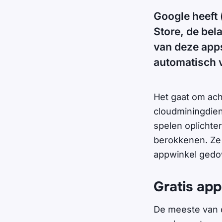
Google heeft 
Store, de bel
van deze apps 
automatisch v
Het gaat om ach
cloudminingdien
spelen oplichte
berokkenen. Ze 
appwinkel ged
Gratis ap
De meeste van 