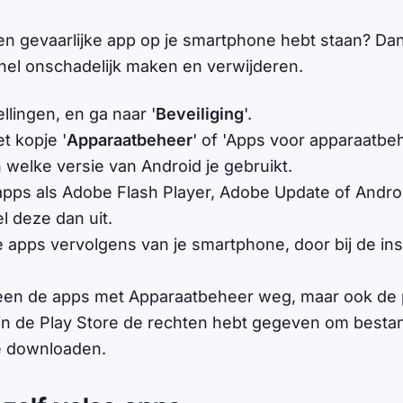
een gevaarlijke app op je smartphone hebt staan? Dan
nel onschadelijk maken en verwijderen.
llingen, en ga naar '
Beveiliging
'.
t kopje '
Apparaatbeheer
' of 'Apps voor apparaatbeh
n welke versie van Android je gebruikt.
apps als Adobe Flash Player, Adobe Update of Andro
l deze dan uit.
e apps vervolgens van je smartphone, door bij de ins
.
lleen de apps met Apparaatbeheer weg, maar ook d
s in de Play Store de rechten hebt gegeven om best
e downloaden.