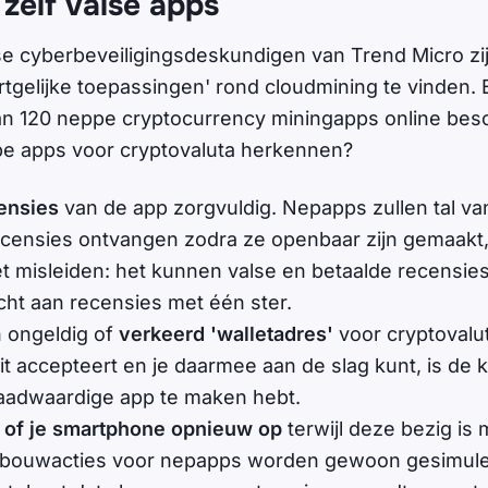
 zelf valse apps
se cyberbeveiligingsdeskundigen van Trend Micro zij
ortgelijke toepassingen' rond cloudmining te vinden.
n 120 neppe cryptocurrency miningapps online besch
pe apps voor cryptovaluta herkennen?
ensies
van de app zorgvuldig. Nepapps zullen tal va
ecensies ontvangen zodra ze openbaar zijn gemaakt, 
t misleiden: het kunnen valse en betaalde recensies
ht aan recensies met één ster.
 ongeldig of
verkeerd 'walletadres'
voor cryptovalut
it accepteert en je daarmee aan de slag kunt, is de k
aadwaardige app te maken hebt.
p of je smartphone opnieuw op
terwijl deze bezig is
bouwacties voor nepapps worden gewoon gesimule