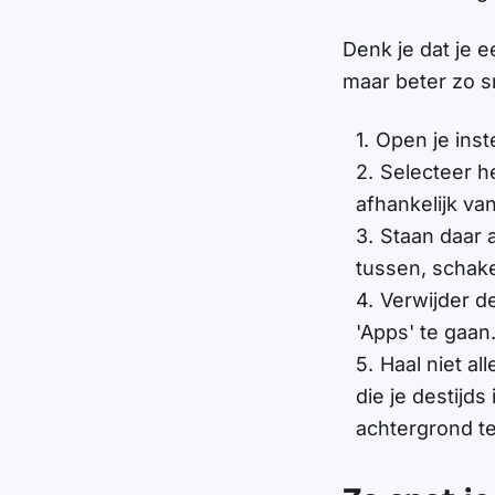
Denk je dat je 
maar beter zo s
Open je inste
Selecteer he
afhankelijk va
Staan daar 
tussen, schake
Verwijder d
'Apps' te gaan
Haal niet a
die je destijd
achtergrond t