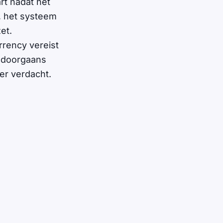
rt nadat het
, het systeem
et.
rrency vereist
at doorgaans
er verdacht.