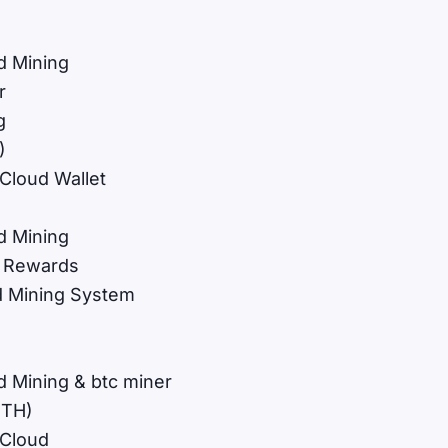
d Mining
r
g
)
Cloud Wallet
d Mining
n Rewards
d Mining System
d Mining & btc miner
ETH)
 Cloud