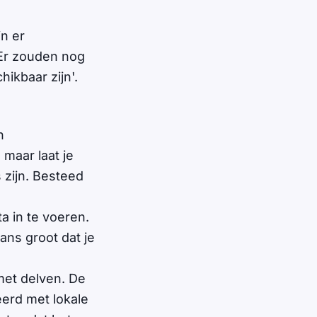
n er
 Er zouden nog
ikbaar zijn'.
n
maar laat je
 zijn. Besteed
a in te voeren.
ans groot dat je
 met delven. De
erd met lokale