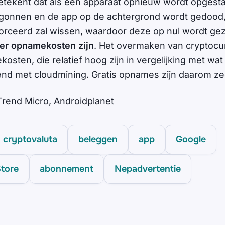
 betekent dat als een apparaat opnieuw wordt opgesta
egonnen en de app op de achtergrond wordt gedood
forceerd zal wissen, waardoor deze op nul wordt gez
 er opnamekosten zijn
. Het overmaken van cryptocu
ekosten, die relatief hoog zijn in vergelijking met w
end met cloudmining. Gratis opnames zijn daarom ze
Trend Micro, Androidplanet
cryptovaluta
beleggen
app
Google
Store
abonnement
Nepadvertentie