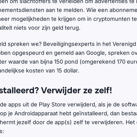
n om slachtoffers te verleiden om advertenties te 
nementsdiensten aan te melden. Wie een abonneme
eer mogelijkheden te krijgen om in cryptomunten t
aliteit niets voor zijn geld terug.
ld spreken we? Beveiligingsexperts in het Verenigd K
ben opgespeurd en gemeld aan Google, spreken o
er waarde van bijna 150 pond (omgerekend 170 eur
delijkse kosten van 15 dollar.
talleerd? Verwijder ze zelf!
 de apps uit de Play Store verwijderd, als je de soft
p je Androidapparaat hebt geïnstalleerd, dan besta
hermt jezelf door de app(s) zelf te verwijderen. He
ps: