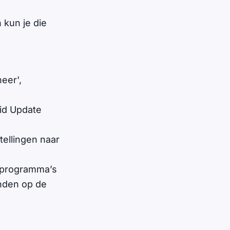
 kun je die
eer',
id Update
tellingen naar
e programma’s
anden op de