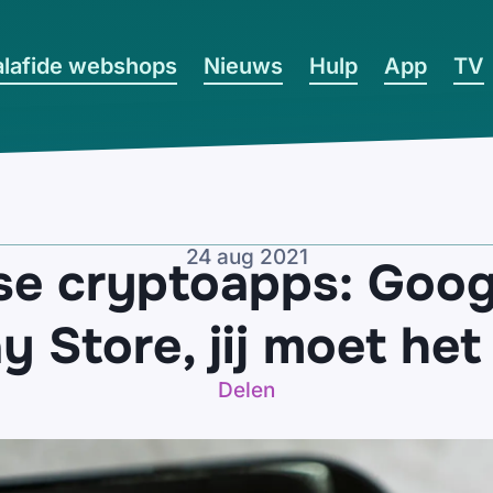
lafide webshops
Nieuws
Hulp
App
TV
24 aug 2021
se cryptoapps: Goog
ay Store, jij moet het
Delen