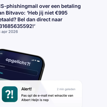
CS-phishingmail over een betaling
an Bitvavo: ‘Heb jij niet €995
etaald? Bel dan direct naar
31685635592!’
 apr 2026
S-phishingmail
er een
taling aan
tvavo: ‘Heb jij
et €995
taald? Bel dan
rect naar
1685635592!’