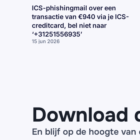
ICS-phishingmail over een
transactie van €940 via je ICS-
creditcard, bel niet naar
‘+31251556935’
15 jun 2026
ICS-
phishingmail
over een
transactie van
€940 via je
ICS-creditcard,
bel niet naar
‘+31251556935’
Download 
En blijf op de hoogte van