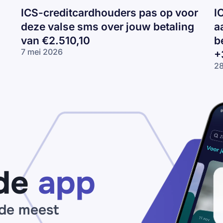
ICS-creditcardhouders pas op voor
I
deze valse sms over jouw betaling
a
van €2.510,10
b
7 mei 2026
+
ICS-
28
creditcardhouders
IC
pas op voor deze
ov
valse sms over
be
jouw betaling van
Bi
€2.510,10
ni
be
di
+3
de
app
 de meest