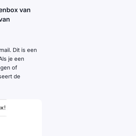
tenbox van
 van
ail. Dit is een
Als je een
ggen of
seert de