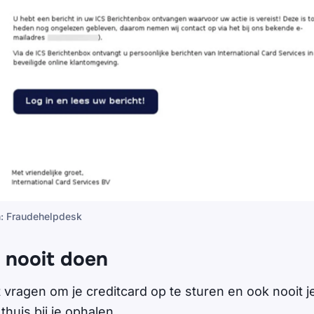
n: Fraudehelpdesk
S nooit doen
t vragen om je creditcard op te sturen en ook nooit je
thuis bij je ophalen.