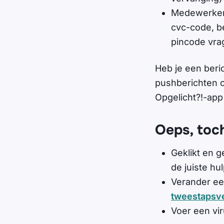
Medewerkers
cvc-code, b
pincode vra
Heb je een beric
pushberichten o
Opgelicht?!-app
Oeps, toc
Geklikt en 
de juiste hul
Verander ee
tweestapsve
Voer een vir