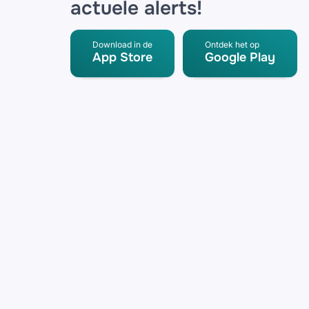
actuele alerts!
Download in de
Ontdek het op
App Store
Google Play