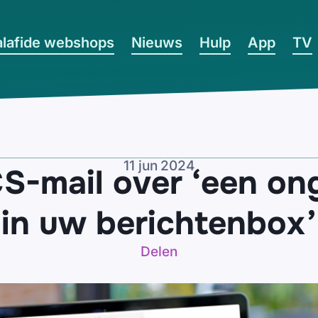
lafide webshops
Nieuws
Hulp
App
TV
11 jun 2024
S-mail over ‘een on
in uw berichtenbox’
Delen