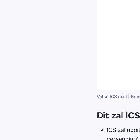
Valse ICS mail | Bro
Dit zal IC
ICS zal nooi
vervanging) 