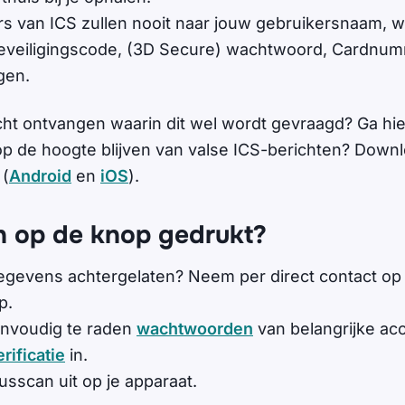
 van ICS zullen nooit naar jouw gebruikersnaam, 
eveiligingscode, (3D Secure) wachtwoord, Cardnum
gen.
ht ontvangen waarin dit wel wordt gevraagd? Ga hier 
p de hoogte blijven van valse ICS-berichten? Downl
 (
Android
en
iOS
).
h op de knop gedrukt?
gegevens achtergelaten? Neem per direct contact op
p.
nvoudig te raden
wachtwoorden
van belangrijke acc
rificatie
in.
usscan uit op je apparaat.