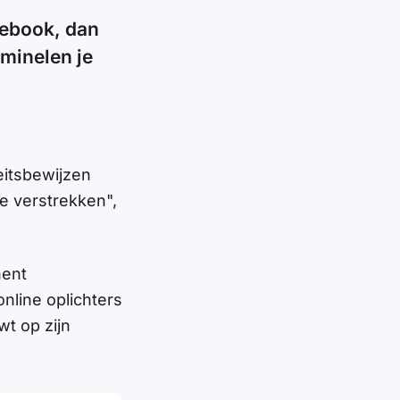
cebook, dan
iminelen je
eitsbewijzen
e verstrekken",
nent
nline oplichters
t op zijn