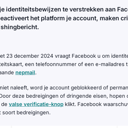
je identiteitsbewijzen te verstrekken aan Fa
deactiveert het platform je account, maken cr
hishingbericht.
met 23 december 2024 vraagt Facebook u om identit
iteitskaart, een telefoonnummer of een e-mailadres t
taande
nepmail
.
s niet naleeft, word je account geblokkeerd of perma
Door deze bedreigingen of dringende eisen, hopen o
p de
valse verificatie-knop
klikt. Facebook waarschuw
it soort bedreigingen.