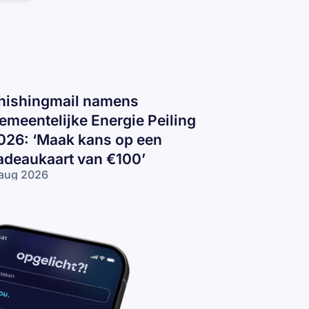
hishingmail namens
emeentelijke Energie Peiling
026: ‘Maak kans op een
adeaukaart van €100’
aug 2026
ishingmail
amens
meentelijke
ergie
iling 2026:
aak kans
 een
deaukaart
n €100’