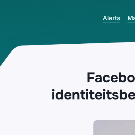
Ga naar hoofdinhoud
Alerts
Ma
Facebo
identiteitsb