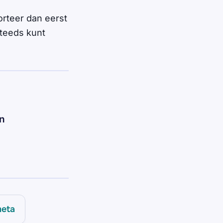
rteer dan eerst
steeds kunt
en
eta