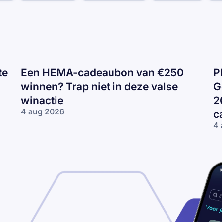
te
Een HEMA-cadeaubon van €250
P
winnen? Trap niet in deze valse
G
winactie
2
4 aug 2026
c
Een
4 
HEMA-
Ph
cadeaubon
n
van €250
Ge
winnen?
En
Trap niet in
Pe
deze valse
‘M
winactie
op
ca
va