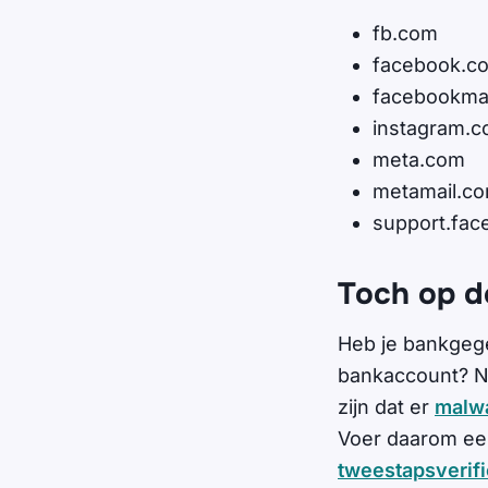
fb.com
facebook.c
facebookma
instagram.
meta.com
metamail.c
support.fa
Toch op d
Heb je bankgege
bankaccount? Ne
zijn dat er
malw
Voer daarom een
tweestapsverifi