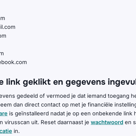
om
il.com
com
om
cebook.com
e link geklikt en gegevens ingevu
vens gedeeld of vermoed je dat iemand toegang hee
em dan direct contact op met je financiële instellin
are
is geïnstalleerd nadat je op een onbekende link h
 virusscan uit. Reset daarnaast je
wachtwoord
en s
catie
in.