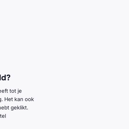
ld?
ft tot je
g. Het kan ook
ebt geklikt.
tel