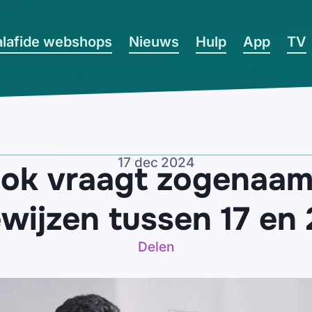
lafide webshops
Nieuws
Hulp
App
TV
17 dec 2024
ok vraagt zogenaam
ewijzen tussen 17 e
Delen