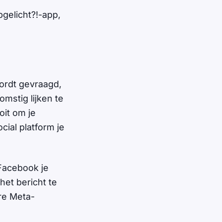
pgelicht?!-app,
ordt gevraagd,
mstig lijken te
oit om je
ial platform je
Facebook je
het bericht te
re Meta-