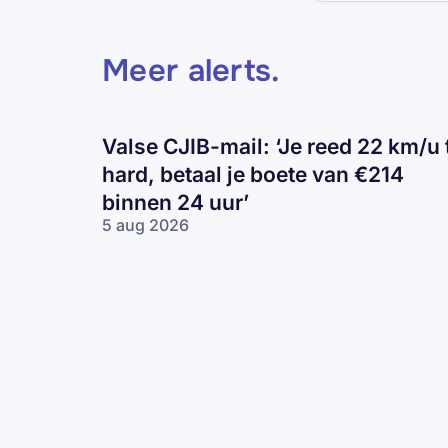
Meer alerts
.
Valse CJIB-mail: ‘Je reed 22 km/u 
hard, betaal je boete van €214
binnen 24 uur’
5 aug 2026
Valse
CJIB-
mail:
‘Je
reed
22
km/u
te
hard,
betaal
je