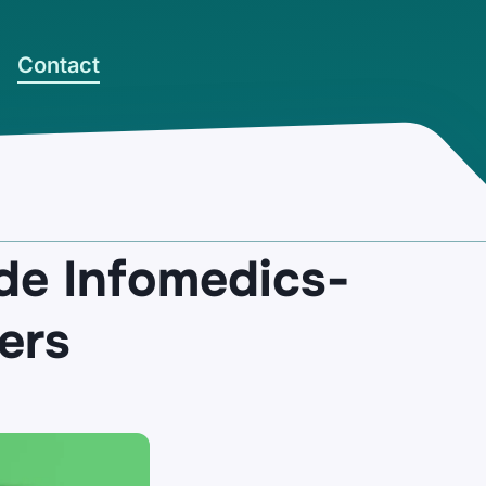
Contact
ande Infomedics-
ters