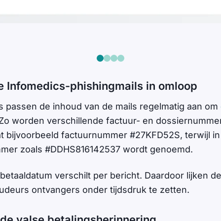
e Infomedics-phishingmails in omloop
rs passen de inhoud van de mails regelmatig aan om
Zo worden verschillende factuur- en dossiernummers
at bijvoorbeeld factuurnummer #27KFD52S, terwijl i
mmer zoals #DDHS816142537 wordt genoemd.
betaaldatum verschilt per bericht. Daardoor lijken de
udeurs ontvangers onder tijdsdruk te zetten.
 de valse betalingsherinnering