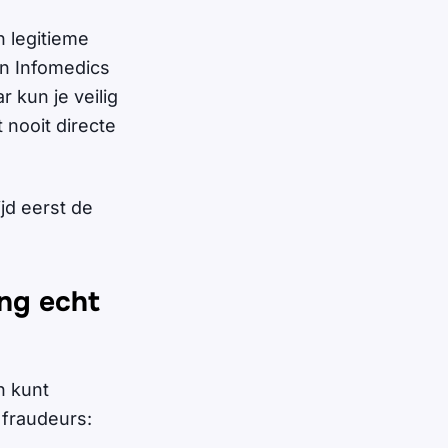
n legitieme
an Infomedics
 kun je veilig
 nooit directe
ijd eerst de
ing echt
n kunt
 fraudeurs: