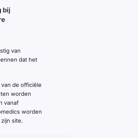
 bij
re
stig van
kennen dat het
 van de officiële
chten worden
n vanaf
nfomedics worden
zijn site.