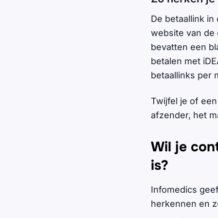
De betaallink in
website van de 
bevatten een bla
betalen met iDE
betaallinks per 
Twijfel je of ee
afzender, het 
Wil je con
is?
Infomedics geef
herkennen en zo