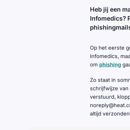
Heb jij een m
Infomedics? 
phishingmail
Op het eerste g
Infomedics, maa
om
phishing
ga
Zo staat in somm
schrijfwijze va
verstuurd, klop
noreply@heat.
altijd verzonden