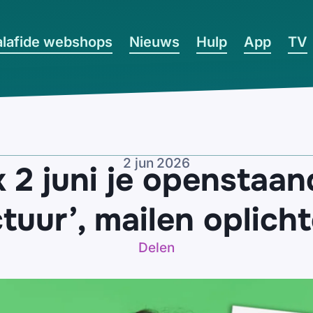
lafide webshops
Nieuws
Hulp
App
TV
2 jun 2026
jk 2 juni je opensta
tuur’, mailen oplich
Delen