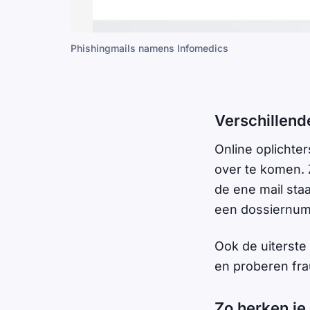
Phishingmails namens Infomedics
Verschillend
Online oplichte
over te komen. 
de ene mail sta
een dossiernu
Ook de uiterste 
en proberen fra
Zo herken je