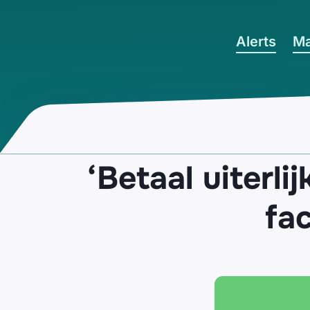
Ga naar hoofdinhoud
Alerts
Ma
‘Betaal uiterli
fac