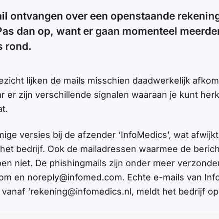
ail ontvangen over een openstaande rekening
Pas dan op, want er gaan momenteel meerde
s rond.
ezicht lijken de mails misschien daadwerkelijk afkom
r er zijn verschillende signalen waaraan je kunt her
at.
ige versies bij de afzender ‘InfoMedics’, wat afwijkt
n het bedrijf. Ook de mailadressen waarmee de beri
pen niet. De phishingmails zijn onder meer verzonde
com
en
noreply@infomed.com
. Echte e-mails van I
 vanaf ‘
rekening@infomedics.nl
, meldt het bedrijf op 