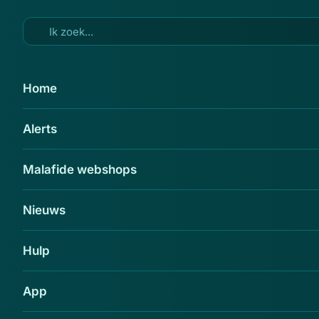
Ga naar hoofdinhoud
31 mrt 2026
Home
Opgelicht?!-alerts gemist in
Alerts
Opsporing Verzocht op 30
maart? Bekijk ze hier
Malafide webshops
Delen
Nieuws
Hulp
App