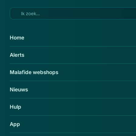
Ga naar hoofdinhoud
30 jun 2026
Home
Mis deze Opgelicht?!-alerts van
Alerts
29 juni niet over Odido,
Rabobank en KPN
Malafide webshops
Delen
Nieuws
Hulp
App