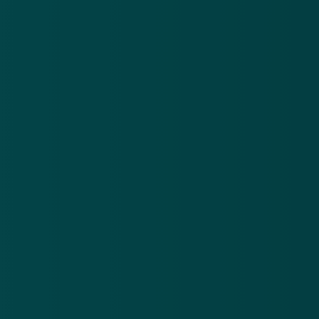
updates en waarschuwingen over cybercrime.
E-mailadres
Over
Contact
Privacy statement
App
Algemene voorwaarden
Cookies