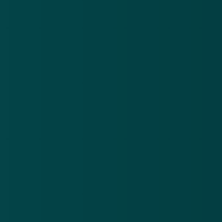
Meld je aan en ontvang wekelijks de nieuwste
updates en waarschuwingen over cybercrime.
E-mailadres
Over
Contact
Privacy statement
App
Algemene voorwaarden
Cookies