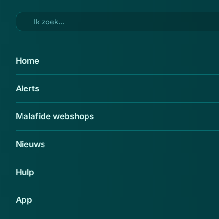
Ga naar hoofdinhoud
23 jun 2026
Home
Bekijk hier de Opgelicht?!-alerts
Alerts
van 22 juni over Spotify en
Microsoft
Malafide webshops
Delen
Nieuws
Hulp
App