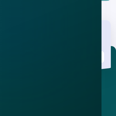
Nieuwsbrief
.
Meld je aan en ontvang wekelijks de nieuwste
updates en waarschuwingen over cybercrime.
E-mailadres
Over
Contact
Privacy statement