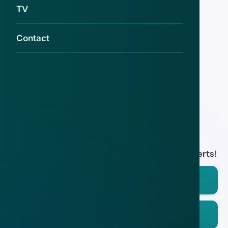
watersysteemheffing 2020 in omloop
TV
26 mrt 2020
Contact
Werknemer waternet verduistert 1,5
miljoen euro
20 mrt 2018
Download de
app
En blijf op de hoogte van de meest actuele alerts!
Download in de
App Store
Ontdek het op
Google Play