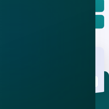
Download in de
App Store
Ontdek het op
Google Play
Nieuwsbrief
.
Meld je aan en ontvang wekelijks de nieuwste
updates en waarschuwingen over cybercrime.
E-mailadres