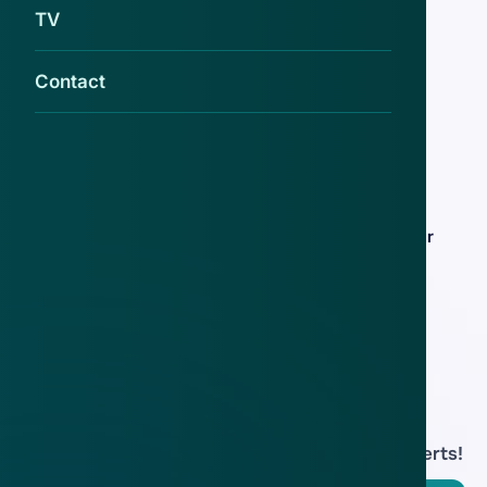
Telegram
TV
13 aug 2018
Contact
Politie vindt wapens en hennep bij
fraudeonderzoek
27 mei 2015
Handlanger Russische wapenhandelaar
aangehouden voor fraude
11 jan 2013
Download de
app
En blijf op de hoogte van de meest actuele alerts!