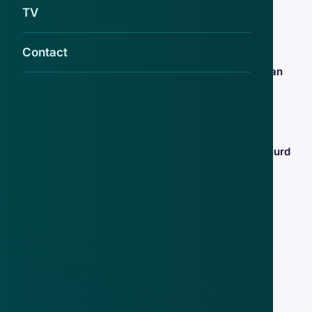
oplichters!
TV
9 aug 2018
Contact
Veel meldingen over 'vacature' Frits van
Dijk
4 aug 2017
Werkzoekenden opgelet! E-mail verstuurd
over nepvacature
24 mei 2017
Werkzoekenden misbruikt voor
witwaspraktijken
22 nov 2016