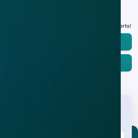
Download de
app
En blijf op de hoogte van de meest actuele alerts!
Download in de
App Store
Ontdek het op
Google Play
Nieuwsbrief
.
Meld je aan en ontvang wekelijks de nieuwste
updates en waarschuwingen over cybercrime.
E-mailadres