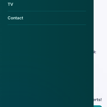
transacties op
TV
19 apr 2018
Contact
Zware celstraf voor nepslachtoffers
aanslagen Frankrijk
9 dec 2016
Politie België waarschuwt voor nepmail:
'terreuralarm'
1 dec 2015
Download de
app
En blijf op de hoogte van de meest actuele alerts!