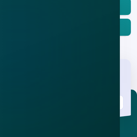
Download in de
App Store
Ontdek het op
Google Play
Nieuwsbrief
.
Meld je aan en ontvang wekelijks de nieuwste
updates en waarschuwingen over cybercrime.
E-mailadres