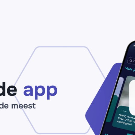
de
app
 de meest