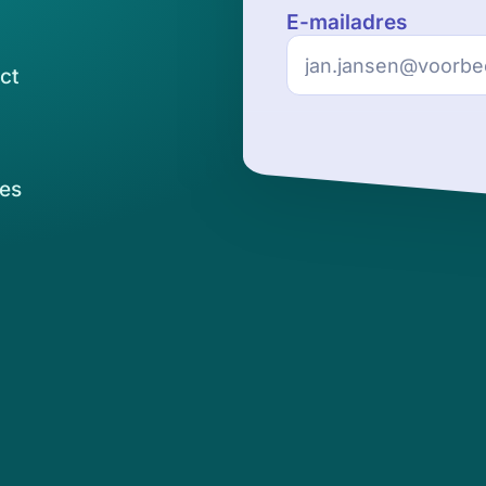
E-mailadres
ct
es