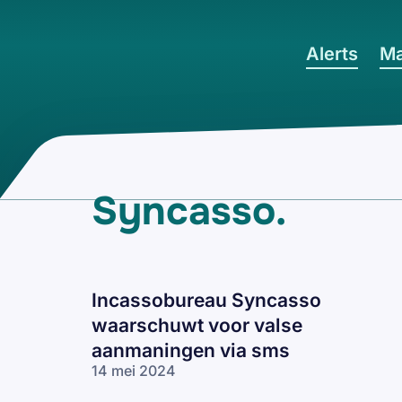
Ga naar hoofdinhoud
Alerts
Ma
Syncasso
.
Incassobureau Syncasso
waarschuwt voor valse
aanmaningen via sms
14 mei 2024