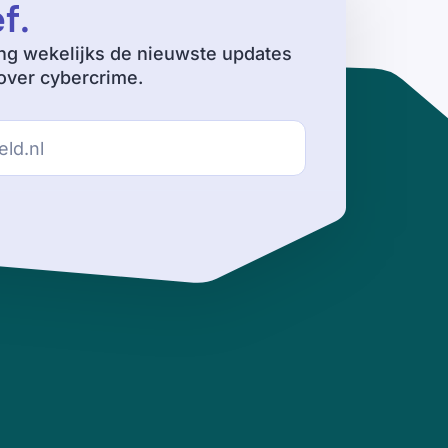
ef
.
ng wekelijks de nieuwste updates
ver cybercrime.