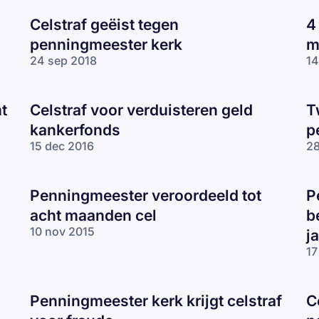
Celstraf geëist tegen
4
penningmeester kerk
m
24 sep 2018
14
t
Celstraf voor verduisteren geld
T
kankerfonds
p
15 dec 2016
28
Penningmeester veroordeeld tot
P
acht maanden cel
b
10 nov 2015
j
17
Penningmeester kerk krijgt celstraf
C