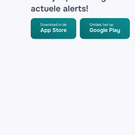
actuele alerts!
Download in de
Ontdek het op
App Store
Google Play