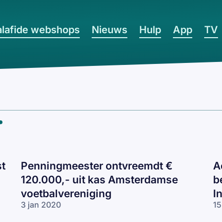
lafide webshops
Nieuws
Hulp
App
TV
.
st
Penningmeester ontvreemdt €
A
120.000,- uit kas Amsterdamse
b
voetbalvereniging
I
3 jan 2020
15