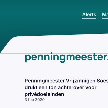
Ga naar hoofdinhoud
Alerts
Ma
penningmeester
Penningmeester Vrijzinnigen Soe
drukt een ton achterover voor
privédoeleinden
3 feb 2020