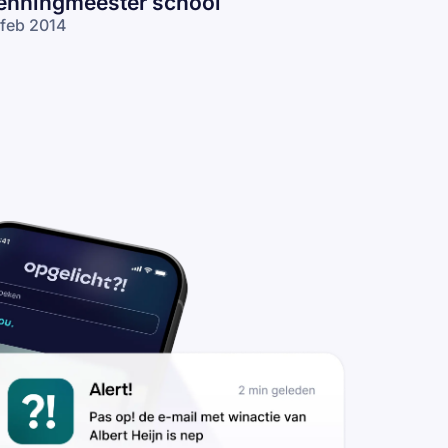
enningmeester school
 feb 2014