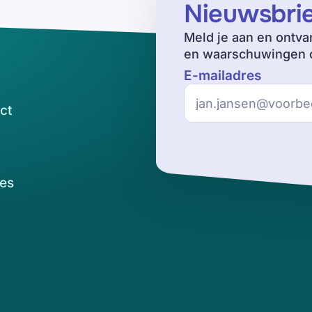
Nieuwsbri
Meld je aan en ontva
en waarschuwingen o
E-mailadres
ct
es