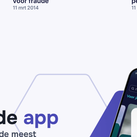
voor fraude
p
11 mrt 2014
11
de
app
 de meest