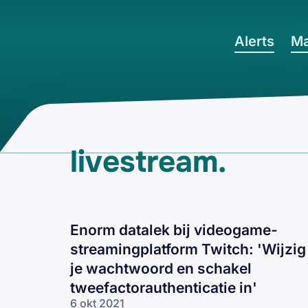
Ga naar hoofdinhoud
Alerts
Ma
livestream
.
Enorm datalek bij videogame-
streamingplatform Twitch: 'Wijzig
je wachtwoord en schakel
tweefactorauthenticatie in'
6 okt 2021