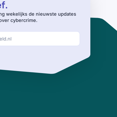
ef
.
ng wekelijks de nieuwste updates
ver cybercrime.