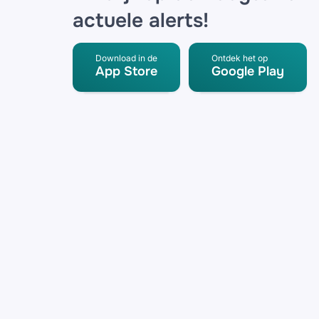
actuele alerts!
Download in de
Ontdek het op
App Store
Google Play