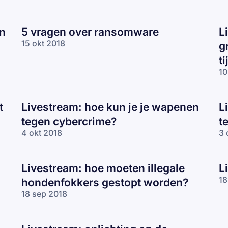
en
5 vragen over ransomware
L
15 okt 2018
g
ti
10
t
Livestream: hoe kun je je wapenen
L
tegen cybercrime?
t
4 okt 2018
3 
Livestream: hoe moeten illegale
L
18
hondenfokkers gestopt worden?
18 sep 2018