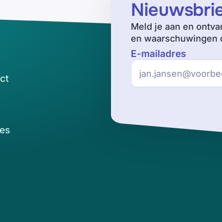
Nieuwsbri
Meld je aan en ontva
en waarschuwingen o
E-mailadres
ct
es