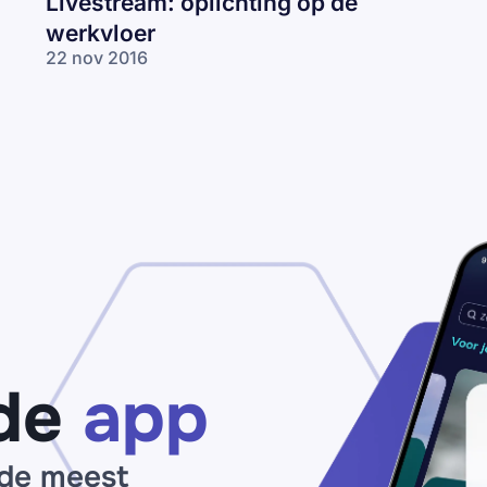
Livestream: oplichting op de
werkvloer
22 nov 2016
de
app
 de meest