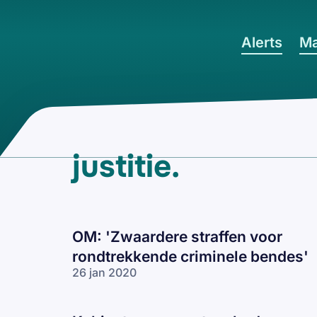
Ga naar hoofdinhoud
Alerts
Ma
justitie
.
OM: 'Zwaardere straffen voor
rondtrekkende criminele bendes'
26 jan 2020