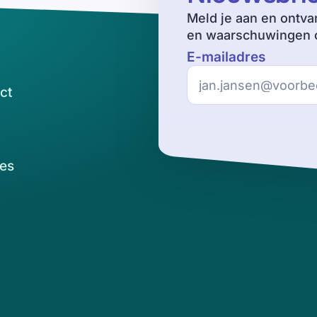
Meld je aan en ontva
en waarschuwingen o
E-mailadres
ct
es