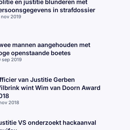
olitie en justitie blunderen met
ersoonsgegevens in strafdossier
 nov 2019
wee mannen aangehouden met
oge openstaande boetes
 sep 2019
fficier van Justitie Gerben
ilbrink wint Wim van Doorn Award
018
nov 2018
ustitie VS onderzoekt hackaanval