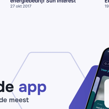
energiebedrijf Sun Interest
E
27 okt 2017
19
de
app
 de meest