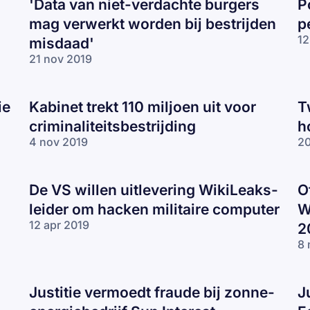
'Data van niet-verdachte burgers
P
mag verwerkt worden bij bestrijden
p
12
misdaad'
21 nov 2019
ie
Kabinet trekt 110 miljoen uit voor
T
criminaliteitsbestrijding
h
4 nov 2019
20
De VS willen uitlevering WikiLeaks-
O
leider om hacken militaire computer
W
12 apr 2019
2
8 
Justitie vermoedt fraude bij zonne-
J