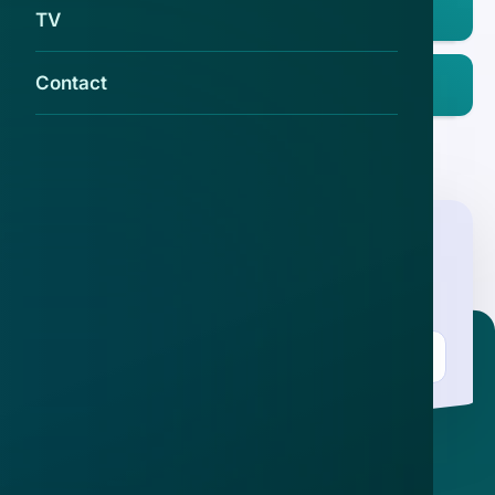
App Store
TV
Ontdek het op
Contact
Google Play
Nieuwsbrief
.
Meld je aan en ontvang wekelijks de nieuwste
updates en waarschuwingen over cybercrime.
E-mailadres
Over