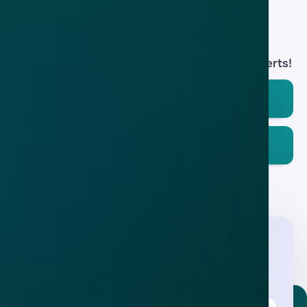
Download de
app
En blijf op de hoogte van de meest actuele alerts!
Download in de
App Store
Ontdek het op
Google Play
Nieuwsbrief
.
Meld je aan en ontvang wekelijks de nieuwste
updates en waarschuwingen over cybercrime.
E-mailadres