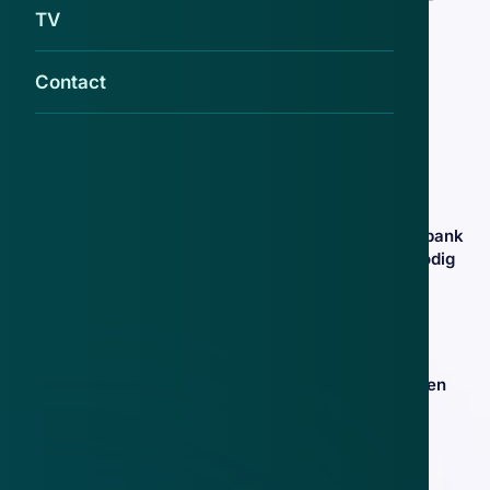
TV
mails over betaalpas met EMV-chip
6 mei 2021
Contact
Oplichters sturen sms'jes namens de
Geldmaat: 'Door storing zijn
transactiekosten niet afgeschreven,
voorkom blokkade van uw betaalpas'
17 apr 2021
Hebben klanten van ABN AMRO, Rabobank
en ING een betaalpas met EMV-chip nodig
voor de Geldmaat?
8 mrt 2021
De Geldmaat vervangt bestaande
pinautomaten. Klopt de sms dat je er een
nieuwe betaalpas voor nodig hebt?
15 okt 2020